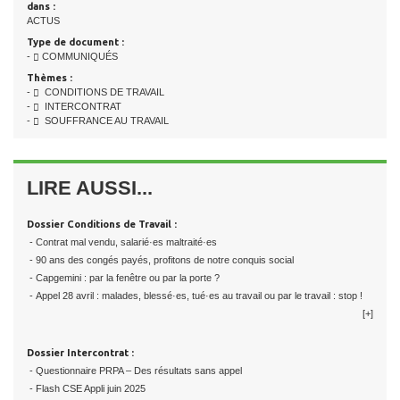
dans :
ACTUS
Type de document :
-
COMMUNIQUÉS
Thèmes :
-
CONDITIONS DE TRAVAIL
-
INTERCONTRAT
-
SOUFFRANCE AU TRAVAIL
LIRE AUSSI...
Dossier Conditions de Travail :
- Contrat mal vendu, salarié·es maltraité·es
- 90 ans des congés payés, profitons de notre conquis social
- Capgemini : par la fenêtre ou par la porte ?
- Appel 28 avril : malades, blessé·es, tué·es au travail ou par le travail : stop !
[+]
Dossier Intercontrat :
- Questionnaire PRPA – Des résultats sans appel
- Flash CSE Appli juin 2025