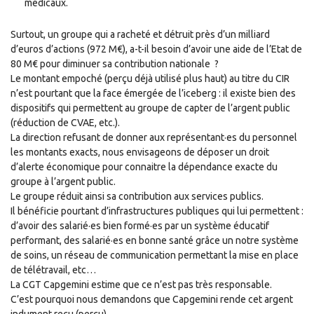
médicaux
.
Surtout, un groupe qui a racheté et détruit près d’un milliard
d’euros d’actions (972 M€), a-t-il besoin d’avoir une aide de l’Etat de
80 M€ pour diminuer sa contribution nationale
?
Le montant
empoché (
perçu
déjà utilisé plus haut)
au titre du CIR
n’est pourtant que la face émergée de l’iceberg : il existe bien des
dispositifs qui permettent au groupe de capter de l’argent public
(réduction de CVAE, etc.).
La direction refusant de donner aux représentant
·e
s du personnel
les montant
s
exacts
,
nous
envisageons de
déposer un droit
d’alerte économique pour connaitre la dépendance exacte du
groupe à l’argent public.
Le groupe réduit ainsi sa contribution aux services publics.
Il bénéficie pourtant d’infrastructures publiques qui lui permettent :
d’avoir des salarié
·
es bie
n
formé
·
es par un système éducatif
performant, des salarié
·
es en bonne santé grâce un notre système
de soins, un réseau de communication permettant la mise en place
de télétravail, etc…
La CGT Capgemini estime que
ce
n’est pas très responsable.
C’est pourquoi nous demandons que Capgemini rende cet argent
indument
reçu (
perçu
)
.