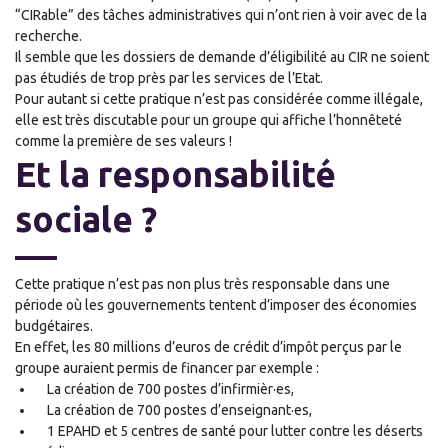
“CIRable” des t
â
ches administratives qui n’ont rien à voir avec de la
recherche.
Il semble que les dossiers de demande d’éligibilité au CIR ne soient
pas étudiés de
trop
près par les services de l’Etat.
Pour autant si cette pratique n’est pas considérée
comme
illégale,
elle est très discutable pour un groupe qui affiche l’honnêteté
comme la première de ses valeurs
!
Et la responsabilité
sociale ?
Cette pratique
n’est pas non plus très responsable dans une
période o
ù
le
s
gouvernement
s
tentent d’imposer des économies
budgétaires.
En effet
,
les 80 millions d’euros de crédit d’impôt per
ç
us par le
groupe auraient permis de financer par exemple :
La création de 700 postes d’infirmièr
·
es
,
La création de 700 poste
s
d’enseignant
·e
s
,
1 EPAHD et 5 centres de santé pour lutter contre les déserts