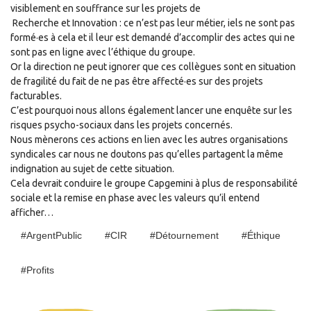
visiblement en souffrance sur les projets de
Recherche et Innovation :
ce
n’est pas leur métier
,
i
e
ls ne sont pas
formé
·
es à cela et il leur est demandé d’accomplir des actes qui ne
sont pas en ligne avec l’ét
h
ique du groupe.
Or la direction ne peut ignorer que ces collègues sont en situation
de fragilité du fait de ne pas être affecté
·
es sur des projets
facturables.
C’est pourquoi nous allons également lancer une enquête sur les
risques psycho-sociaux dans les projets concernés.
Nous mènerons
c
es actions en lien avec les autres organisations
syndicales car nous ne doutons pas qu’elles partagent la même
indignation au sujet de cette situation.
Cela devrait conduire le groupe
Capgemini
à plus de responsabilité
sociale et
la remise
en phase avec les valeurs qu’il entend
afficher
…
#ArgentPublic
#CIR
#Détournement
#éthique
#profits