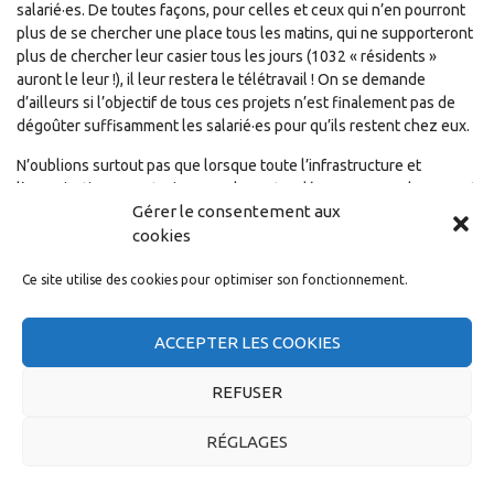
salarié·es. De toutes façons, pour celles et ceux qui n’en pourront
plus de se chercher une place tous les matins, qui ne supporteront
plus de chercher leur casier tous les jours (1032 « résidents »
auront le leur !), il leur restera le télétravail ! On se demande
d’ailleurs si l’objectif de tous ces projets n’est finalement pas de
dégoûter suffisamment les salarié·es pour qu’ils restent chez eux.
N’oublions surtout pas que lorsque toute l’infrastructure et
l’organisation seront mises en place et rodées pour que chacune et
Gérer le consentement aux
chacun puissent travailler de chez soi, il sera extrêmement facile
de délocaliser la production vers des pays où le « chez soi » coûte
cookies
encore moins cher !
Ce site utilise des cookies pour optimiser son fonctionnement.
Situation économique en
ACCEPTER LES COOKIES
2020
REFUSER
RÉGLAGES
Au niveau du groupe Capgemini, nos directions ont l’air contentes
d’elles. Malgré une dette abyssale (Altran a été acheté 5,4 Milliard
d’Euros uniquement financés par de la dette) qui se traduit par 110