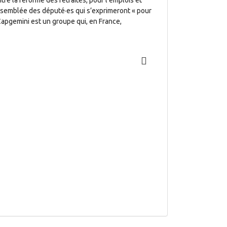
tre la réforme des retraites, pour l’emplois et
 l’assemblée des député·es qui s’exprimeront « pour
 Capgemini est un groupe qui, en France,