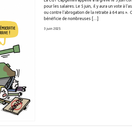
La CGT Capgemini appelle à la grève le 5 juin con
pour les salaires. Le 5 juin, il y aura un vote à
ou contre l’abrogation de la retraite à 64 ans ».
bénéficie de nombreuses […]
3 juin 2025