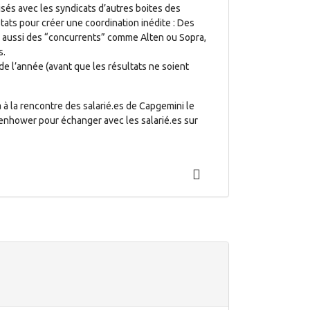
sés avec les syndicats d’autres boites des
tats pour créer une coordination inédite : Des
s aussi des “concurrents” comme Alten ou Sopra,
s.
 de l’année (avant que les résultats ne soient
 à la rencontre des salarié.es de Capgemini le
senhower pour échanger avec les salarié.es sur