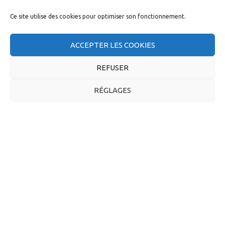
Ce site utilise des cookies pour optimiser son fonctionnement.
ACCEPTER LES COOKIES
FLASH CSE APPLI
REFUSER
Mars 2024
RÉGLAGES
PROMO EXCEPTIONNELLE DE LA DIRECTION : LES EPL
POUR TOUSTES ! ! L’entretien préalable au licenciement
est une procédure particulière qui peut concerner
chacun d’entre nous un jour. Bien que nous espérions
qu’elle reste théorique, nous avons jugé nécessaire de
vous l’expliquer en raison des retours que nous avons
reçus. En effet, des représentants syndicaux, à la CGT
[…]
19 avril 2024