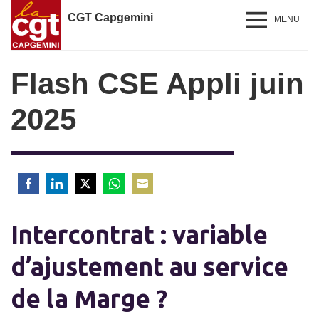
CGT Capgemini
MENU
Flash CSE Appli juin
2025
Share
Share
Share
Share
Share
on
on
on
on
on
Intercontrat : variable
Facebook
LinkedIn
Twitter
WhatsApp
Email
d’ajustement au service
de la Marge ?