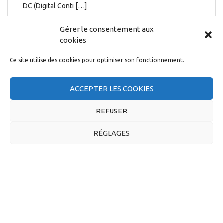
DC (Digital Conti […]
17 mars 2022
Gérer le consentement aux
cookies
Ce site utilise des cookies pour optimiser son fonctionnement.
ACCEPTER LES COOKIES
FLASH CSE DEMS
REFUSER
JANVIER 2022
RÉGLAGES
6 JANVIER – CSE EXTRAORDINAIRE LA NOUVELLE
ORGANISATION CAPGEMINI DEMS Notons parmi les
principales évolutions : • Le regroupement de l’ingénierie
physique avec les BL (« Business Lines ») D&SE (Digital
and Software) DC (Digital continuity) IO (Intelligent
Operation) SE (Software Engineering) SPE (ingénierie
physique) • La création d’une fonction transverse Global