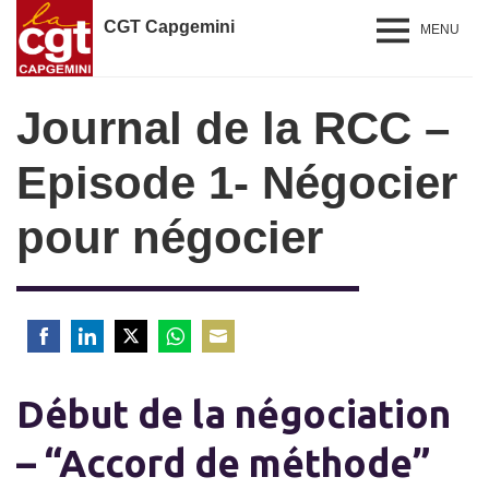
CGT Capgemini
MENU
Journal de la RCC –
Episode 1- Négocier
pour négocier
Share
Share
Share
Share
Share
on
on
on
on
on
Début de la négociation
Facebook
LinkedIn
Twitter
WhatsApp
Email
– “Accord de méthode”