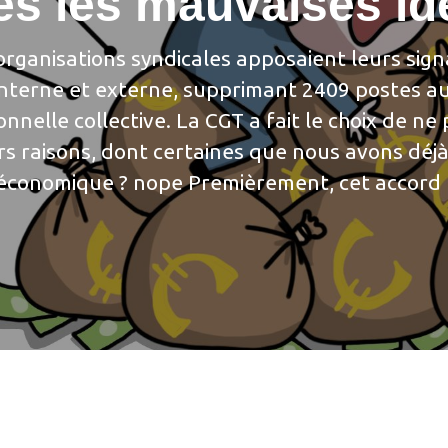
es les mauvaises id
 organisations syndicales apposaient leurs sig
é interne et externe, supprimant 2409 postes 
nelle collective. La CGT a fait le choix de ne 
rs raisons, dont certaines que nous avons déj
n économique ? nope Premièrement, cet accord