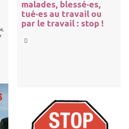
malades, blessé·es,
tué·es au travail ou
par le travail : stop !
it,
e
s
s