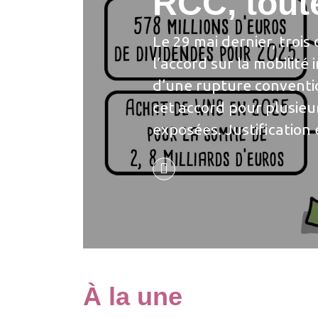
RCC, tout
Le 29 mai dernier, trois
l’accord sur la mobilit
d’une rupture convention
cet accord pour plusieu
exposées. Justificatio
À la une