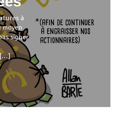
ées
natures à
au moyen
pas signer
à
 […]