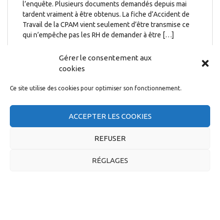
l’enquête. Plusieurs documents demandés depuis mai
tardent vraiment à être obtenus. La fiche d’Accident de
Travail de la CPAM vient seulement d’être transmise ce
qui n’empêche pas les RH de demander à être […]
23 octobre 2024
Gérer le consentement aux
cookies
Ce site utilise des cookies pour optimiser son fonctionnement.
ACCEPTER LES COOKIES
FLASH CSE
REFUSER
INGENIERIE juillet
RÉGLAGES
2024
EFFECTIVEMENT PARLANT ! Depuis 2 ans la décroissance
des effectifs se poursuit, le dernier trimestre est mauvais