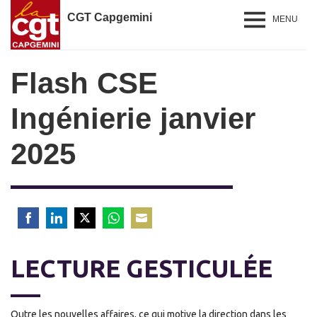
CGT Capgemini
MENU
Flash CSE
Ingénierie janvier
2025
Share
Share
Share
Share
Share
on
on
on
on
on
LECTURE GESTICULÉE
Facebook
LinkedIn
Twitter
WhatsApp
Email
Outre les nouvelles affaires, ce qui motive la direction dans les