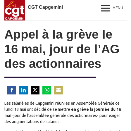
CGT Capgemini
MENU
Appel à la grève le
16 mai, jour de l’AG
des actionnaires
Share
Share
Share
Share
Share
Les salarié·es de Capgemini réuni·es en Assemblée Générale ce
on
on
on
on
on
lundi 13 mai ont décidé de se mettre
Facebook
LinkedIn
Twitter
WhatsApp
Email
en grève la journée du 16
mai
-jour de l’assemblée générale des actionnaires- pour exiger
des augmentations de salaires.