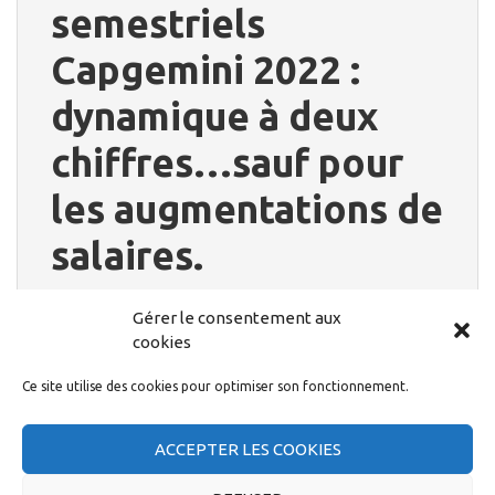
semestriels
Capgemini 2022 :
dynamique à deux
chiffres…sauf pour
les augmentations de
salaires.
Gérer le consentement aux
Des résultats bien meilleurs qu’en 2021 (+20%), année
cookies
historique, des objectifs revus à la hausse, des
rémunérations de performance qui vont exploser…pour
Ce site utilise des cookies pour optimiser son fonctionnement.
les dirigeants qui se félicitent de leur “stratégie”…tout
va bien dans le monde Capgemini ! Pour les salarié·es ce
sera un simple merci et encore des efforts à fournir.
ACCEPTER LES COOKIES
4 août 2022