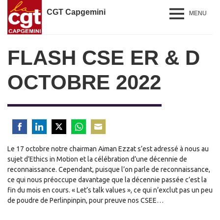
CGT Capgemini
MENU
FLASH CSE ER & D
OCTOBRE 2022
Share
Share
Share
Share
Share
Le 17 octobre notre chairman Aiman Ezzat s’est adressé à nous au
on
on
on
on
on
sujet d’Ethics in Motion et la célébration d’une décennie de
Facebook
LinkedIn
Twitter
WhatsApp
Email
reconnaissance. Cependant, puisque l’on parle de reconnaissance,
ce qui nous préoccupe davantage que la décennie passée c’est la
fin du mois en cours. « Let’s talk values », ce qui n’exclut pas un peu
de poudre de Perlinpinpin, pour preuve nos CSEE…