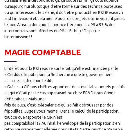
du salarié en intercontrat et ça, ça coûte ! Enfin, ça coûtait parce
qu’aujourd’hui plutôt que d’être formé sur des technos porteuses
ou qui intéressent le salarié, il doit être productif en R&I (Research
and Innovation) et cela même pour des projets qui ne verront jamais
le jour. Ainsi, la direction l’annonce fièrement : « 95 à 97 % des
intercontrats sont affectés en R&I » Et hop ! Disparue
l’intermission ! !
MAGIE COMPTABLE
L’intérêt pour la R&I repose sur le fait qu’elle est financée par le
« Crédits d’Impôts pour la Recherche » que le gouvernement
accorde. La direction le dit :
« Grâce au CIR nos chiffres apportent des résultats annuels positifs
ce qui n’était pas le cas auparavant où chez ER&D nous étions
déficitaires » Mais une
fois de plus, c’est le·la salarié·e qui se fait détrousser par des
fripouilles. Jugez vous-même : Dans le calcul de la participation,
tout ce que rapporte le CIR n’est
pas comptabilisé ! ! ? Au final, l’enveloppe de la participation s’en
retrouve grandement allégée pour ER&D. Cette injustice n’a rien à