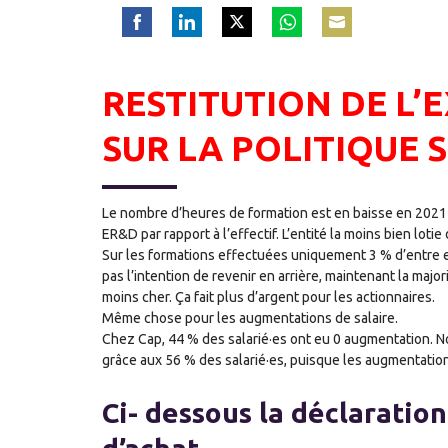
Share
Share
Share
Share
Share
on
on
on
on
on
Facebook
LinkedIn
Twitter
WhatsApp
Email
RESTITUTION DE L’
SUR LA POLITIQUE 
Le nombre d’heures de formation est en baisse en 2021 p
ER&D par rapport à l’effectif. L’entité la moins bien lotie
Sur les formations effectuées uniquement 3 % d’entre ell
pas l’intention de revenir en arrière, maintenant la majo
moins cher. Ça fait plus d’argent pour les actionnaires.
Même chose pour les augmentations de salaire.
Chez Cap, 44 % des salarié·es ont eu 0 augmentation. 
grâce aux 56 % des salarié·es, puisque les augmentation
Ci- dessous la déclaration