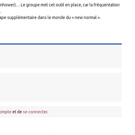
enhower)… Le groupe met cet outil en place, car la fréquentation
.
étape supplémentaire dans le monde du « new normal ».
compte
et de
se connecter
.