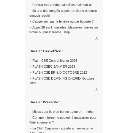
- Contrat mal vendu, salarié·es maltraité·es
- 90 ans des congés payés, profitons de notre
conquis social
- Capgemini : par la fenêtre ou par la porte ?
- Appel 28 avril : malades, blessé·es, tué·es au
travail ou par le travail : stop !
[+]
Dossier Flex-office :
- Flash CSE Central février 2025
- FLASH CSEC JANVIER 2023
- FLASH CSE ER & D OCTOBRE 2022
- FLASH CSE DEMS-INGIENERIE- Octobre
2021
[+]
Dossier Précarité :
- Mieux vaut être en bonne santé et … riche
- Comment forcer le pouvoir à gouverner pour
l’intérêt général ?
- La CGT Capgemini appelle à manifester le