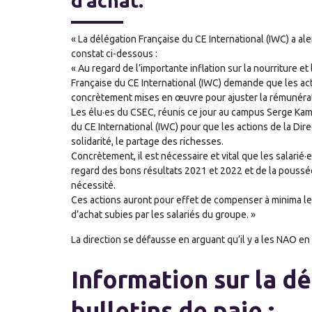
d’achat.
« La délégation Française du CE International (IWC) a al
constat ci-dessous :
« Au regard de l’importante inflation sur la nourriture e
Française du CE International (IWC) demande que les act
concrètement mises en œuvre pour ajuster la rémunérati
Les élu·es du CSEC, réunis ce jour au campus Serge Kam
du CE International (IWC) pour que les actions de la Dire
solidarité, le partage des richesses.
Concrètement, il est nécessaire et vital que les salarié·
regard des bons résultats 2021 et 2022 et de la poussée
nécessité.
Ces actions auront pour effet de compenser à minima le 
d’achat subies par les salariés du groupe. »
La direction se défausse en arguant qu’il y a les NAO en
Information sur la d
bulletins de paie :