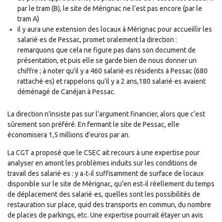
par le tram (B), le site de Mérignac ne l’est pas encore (par le
tram A)
il y aura une extension des locaux à Mérignac pour accueillir les
salarié∙es de Pessac, promet oralement la direction :
remarquons que cela ne figure pas dans son document de
présentation, et puis elle se garde bien de nous donner un
chiffre ; à noter qu’il y a 460 salarié∙es résidents à Pessac (680
rattaché∙es) et rappelons qu’il y a 2 ans,180 salarié∙es avaient
déménagé de Canéjan à Pessac.
La direction n’insiste pas sur l’argument financier, alors que c’est
sûrement son préféré. En fermant le site de Pessac, elle
économisera 1,5 millions d’euros par an.
La CGT a proposé que le CSEC ait recours à une expertise pour
analyser en amont les problèmes induits sur les conditions de
travail des salarié∙es : y a‐t‐il suffisamment de surface de locaux
disponible sur le site de Mérignac, qu’en est‐il réellement du temps
de déplacement des salarié∙es, quelles sont les possibilités de
restauration sur place, quid des transports en commun, du nombre
de places de parkings, etc. Une expertise pourrait étayer un avis