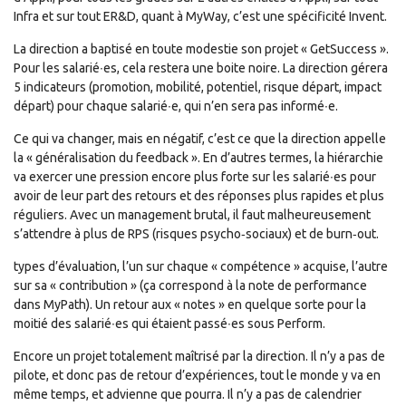
Infra et sur tout ER&D, quant à MyWay, c’est une spécificité Invent.
La direction a baptisé en toute modestie son projet « GetSuccess ».
Pour les salarié∙es, cela restera une boite noire. La direction gérera
5 indicateurs (promotion, mobilité, potentiel, risque départ, impact
départ) pour chaque salarié∙e, qui n’en sera pas informé∙e.
Ce qui va changer, mais en négatif, c’est ce que la direction appelle
la « généralisation du feedback ». En d’autres termes, la hiérarchie
va exercer une pression encore plus forte sur les salarié∙es pour
avoir de leur part des retours et des réponses plus rapides et plus
réguliers. Avec un management brutal, il faut malheureusement
s’attendre à plus de RPS (risques psycho‐sociaux) et de burn‐out.
types d’évaluation, l’un sur chaque « compétence » acquise, l’autre
sur sa « contribution » (ça correspond à la note de performance
dans MyPath). Un retour aux « notes » en quelque sorte pour la
moitié des salarié∙es qui étaient passé∙es sous Perform.
Encore un projet totalement maîtrisé par la direction. Il n’y a pas de
pilote, et donc pas de retour d’expériences, tout le monde y va en
même temps, et advienne que pourra. Il n’y a pas de calendrier