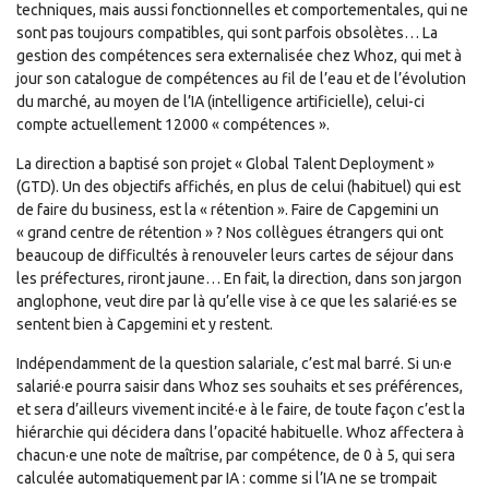
techniques, mais aussi fonctionnelles et comportementales, qui ne
sont pas toujours compatibles, qui sont parfois obsolètes… La
gestion des compétences sera externalisée chez Whoz, qui met à
jour son catalogue de compétences au fil de l’eau et de l’évolution
du marché, au moyen de l’IA (intelligence artificielle), celui-ci
compte actuellement 12000 « compétences ».
La direction a baptisé son projet « Global Talent Deployment »
(GTD). Un des objectifs affichés, en plus de celui (habituel) qui est
de faire du business, est la « rétention ». Faire de Capgemini un
« grand centre de rétention » ? Nos collègues étrangers qui ont
beaucoup de difficultés à renouveler leurs cartes de séjour dans
les préfectures, riront jaune… En fait, la direction, dans son jargon
anglophone, veut dire par là qu’elle vise à ce que les salarié·es se
sentent bien à Capgemini et y restent.
Indépendamment de la question salariale, c’est mal barré. Si un·e
salarié·e pourra saisir dans Whoz ses souhaits et ses préférences,
et sera d’ailleurs vivement incité·e à le faire, de toute façon c’est la
hiérarchie qui décidera dans l’opacité habituelle. Whoz affectera à
chacun·e une note de maîtrise, par compétence, de 0 à 5, qui sera
calculée automatiquement par IA : comme si l’IA ne se trompait