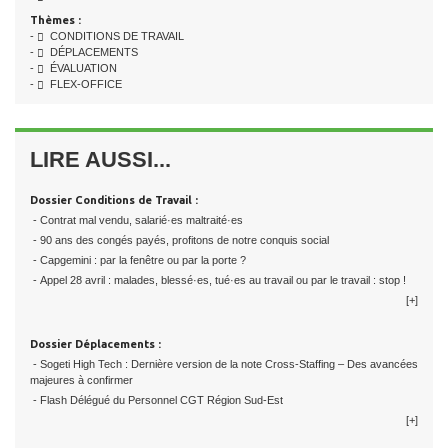
Thèmes :
-
CONDITIONS DE TRAVAIL
-
DÉPLACEMENTS
-
ÉVALUATION
-
FLEX-OFFICE
LIRE AUSSI...
Dossier Conditions de Travail :
- Contrat mal vendu, salarié·es maltraité·es
- 90 ans des congés payés, profitons de notre conquis social
- Capgemini : par la fenêtre ou par la porte ?
- Appel 28 avril : malades, blessé·es, tué·es au travail ou par le travail : stop !
[+]
Dossier Déplacements :
- Sogeti High Tech : Dernière version de la note Cross-Staffing – Des avancées
majeures à confirmer
- Flash Délégué du Personnel CGT Région Sud-Est
[+]