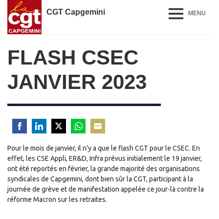
CGT Capgemini
MENU
FLASH CSEC
JANVIER 2023
Share
Share
Share
Share
Share
Pour le mois de janvier, il n’y a que le flash CGT pour le CSEC. En
on
on
on
on
on
effet, les CSE Appli, ER&D, Infra prévus initialement le 19 janvier,
Facebook
LinkedIn
Twitter
WhatsApp
Email
ont été reportés en février, la grande majorité des organisations
syndicales de Capgemini, dont bien sûr la CGT, participant à la
journée de grève et de manifestation appelée ce jour-là contre la
réforme Macron sur les retraites.