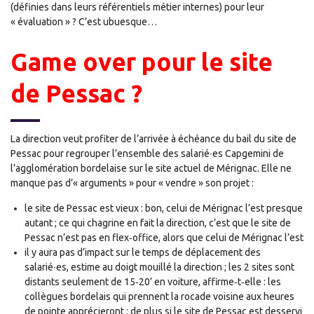
(définies dans leurs référentiels métier internes) pour leur
« évaluation » ? C’est ubuesque…
Game over pour le site
de Pessac ?
La direction veut profiter de l’arrivée à échéance du bail du site de
Pessac pour regrouper l’ensemble des salarié∙es Capgemini de
l’agglomération bordelaise sur le site actuel de Mérignac. Elle ne
manque pas d’« arguments » pour « vendre » son projet :
le site de Pessac est vieux : bon, celui de Mérignac l’est presque
autant ; ce qui chagrine en fait la direction, c’est que le site de
Pessac n’est pas en flex‐office, alors que celui de Mérignac l’est
il y aura pas d’impact sur le temps de déplacement des
salarié∙es, estime au doigt mouillé la direction ; les 2 sites sont
distants seulement de 15‐20’ en voiture, affirme‐t‐elle : les
collègues bordelais qui prennent la rocade voisine aux heures
de pointe apprécieront ; de plus si le site de Pessac est desservi