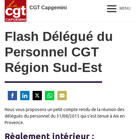
CGT Capgemini
MENU
Flash Délégué du
Personnel CGT
Région Sud-Est
Share
Share
Share
Share
Share
Nous vous proposons un petit compte rendu de la réunion des
on
on
on
on
on
délégués du personnel du 31/08/2015 qui s’est tenue à Aix en
Facebook
LinkedIn
Twitter
WhatsApp
Email
Provence.
Règlement intérieur :