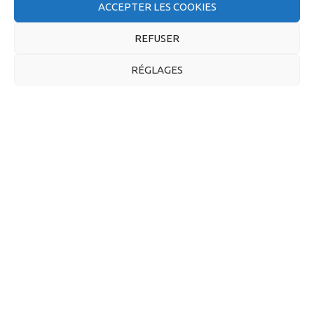
ACCEPTER LES COOKIES
TRACT
REFUSER
INTERSYNDICAL
RÉGLAGES
NÉGOCIATION
ANNUELLE
OBLIGATOIRE …
POUR UNE
AUGMENTATION
GÉNÉRALE DES
SALAIRES