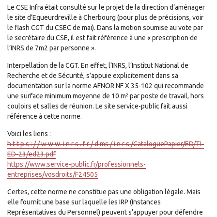
Le CSE Infra était consulté sur le projet de la direction d’aménager
le site d’Equeurdreville à Cherbourg (pour plus de précisions, voir
le flash CGT du CSEC de mai). Dans la motion soumise au vote par
le secrétaire du CSE, il est fait référence à une « prescription de
l’INRS de 7m2 par personne ».
Interpellation de la CGT. En effet, l’INRS, l’Institut National de
Recherche et de Sécurité, s’appuie explicitement dans sa
documentation sur la norme AFNOR NF X 35-102 qui recommande
une surface minimum moyenne de 10 m² par poste de travail, hors
couloirs et salles de réunion. Le site service-public fait aussi
référence à cette norme.
Voici les liens :
h t t p s : / / w w w. i n r s . f r / d ms / i n r s /CataloguePapier/ED/TI-
ED-23/ed23.pdf
https://www.service-public.fr/professionnels-
entreprises/vosdroits/F24505
Certes, cette norme ne constitue pas une obligation légale. Mais
elle fournit une base sur laquelle les IRP (Instances
Représentatives du Personnel) peuvent s’appuyer pour défendre