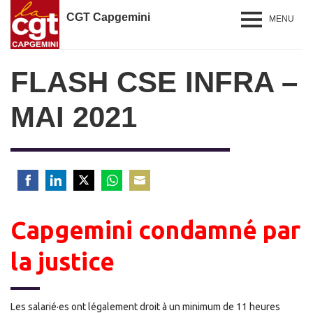
CGT Capgemini
MENU
FLASH CSE INFRA –
MAI 2021
Share
Share
Share
Share
Share
on
on
on
on
on
Capgemini condamné par
Facebook
LinkedIn
Twitter
WhatsApp
Email
la justice
Les salarié·es ont légalement droit à un minimum de 11 heures