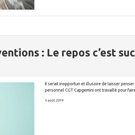
entions : Le repos c’est sucr
Il serait inopportun et illusoire de laisser pens
personnel CGT Capgemini ont travaillé pour fair
5 août 2019