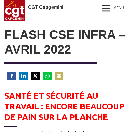
CGT Capgemini
MENU
FLASH CSE INFRA –
AVRIL 2022
Share
Share
Share
Share
Share
on
on
on
on
on
SANTÉ ET SÉCURITÉ AU
Facebook
LinkedIn
Twitter
WhatsApp
Email
TRAVAIL : ENCORE BEAUCOUP
DE PAIN SUR LA PLANCHE