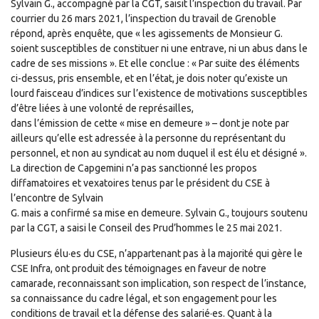
Sylvain G., accompagné par la CGT, saisit l’inspection du travail. Par
courrier du 26 mars 2021, l’inspection du travail de Grenoble
répond, après enquête, que « les agissements de Monsieur G.
soient susceptibles de constituer ni une entrave, ni un abus dans le
cadre de ses missions ». Et elle conclue : « Par suite des éléments
ci-dessus, pris ensemble, et en l’état, je dois noter qu’existe un
lourd faisceau d’indices sur l’existence de motivations susceptibles
d’être liées à une volonté de représailles,
dans l’émission de cette « mise en demeure » – dont je note par
ailleurs qu’elle est adressée à la personne du représentant du
personnel, et non au syndicat au nom duquel il est élu et désigné ».
La direction de Capgemini n’a pas sanctionné les propos
diffamatoires et vexatoires tenus par le président du CSE à
l’encontre de Sylvain
G. mais a confirmé sa mise en demeure. Sylvain G., toujours soutenu
par la CGT, a saisi le Conseil des Prud’hommes le 25 mai 2021.
Plusieurs élu·es du CSE, n’appartenant pas à la majorité qui gère le
CSE Infra, ont produit des témoignages en faveur de notre
camarade, reconnaissant son implication, son respect de l’instance,
sa connaissance du cadre légal, et son engagement pour les
conditions de travail et la défense des salarié·es. Quant à la