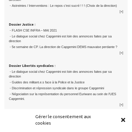
- Astreintes / Interventions : Le repos c’est sucré ! ! ! (Choix de la direction)
[+]
Dossier Justice :
- FLASH CSE INFRA – MAI 2021
- Le dialogue social chez Capgemini est loin des annonces faites par sa
direction
- 5e semaine de CP. La direction de Capgemini DEMS mauvaise perdante ?
[+]
Dossier Libertés syndicales :
- Le dialogue social chez Capgemini est loin des annonces faites par sa
direction
- Guides des militant.e.s face à la Police et la Justice
- Discrimination et répression syndicale dans le groupe Capgemini
- Négociation sur la représentation du personnel Euriware au sein de l’UES
Capgemini.
[+]
Gérer le consentement aux
cookies