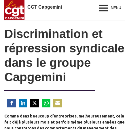
CGT Capgemini
MENU
Discrimination et
répression syndicale
dans le groupe
Capgemini
Share
Share
Share
Share
Share
Comme dans beaucoup d’entreprises, malheureusement, cela
on
on
on
on
on
fait déjà plusieurs mois et parfois même plusieurs années que
Facebook
LinkedIn
Twitter
WhatsApp
Email
nous constatons des comportements du management des