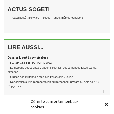
ACTUS SOGETI
- Travail posté : Euriware – Sogeti France, mêmes conditions
[+]
LIRE AUSSI...
Dossier Libertés syndicales :
- FLASH CSE INFRA – AVRIL 2022
- Le dialogue social chez Capgemini est loin des annonces faites par sa
direction
- Guides des militant.e.s face à la Police et la Justice
- Négociation sur la représentation du personnel Euriware au sein de l’UES
Capgemini.
[+]
Gérer le consentement aux
cookies