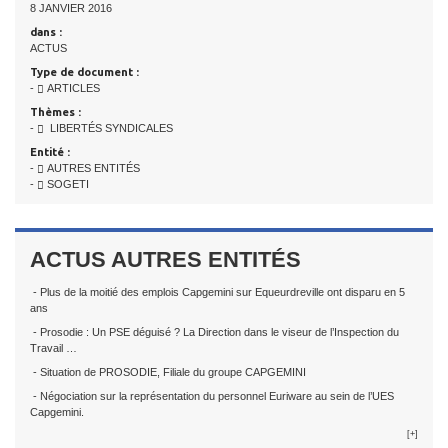
8 JANVIER 2016
dans :
ACTUS
Type de document :
-
ARTICLES
Thèmes :
-
LIBERTÉS SYNDICALES
Entité :
-
AUTRES ENTITÉS
-
SOGETI
ACTUS AUTRES ENTITÉS
- Plus de la moitié des emplois Capgemini sur Equeurdreville ont disparu en 5
ans
- Prosodie : Un PSE déguisé ? La Direction dans le viseur de l’Inspection du
Travail …
- Situation de PROSODIE, Filiale du groupe CAPGEMINI
- Négociation sur la représentation du personnel Euriware au sein de l’UES
Capgemini.
[+]