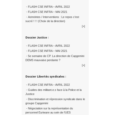
- FLASH CSE INFRA – AVRIL 2022
- FLASH CSE INFRA – MAI 2021
- Astreintes / Interventions : Le repos c’est
sucré ! ! ! (Choix de la direction)
[+]
Dossier Justice :
- FLASH CSE INFRA – AVRIL 2022
- FLASH CSE INFRA – MAI 2021
- 5e semaine de CP. La direction de Capgemini
DEMS mauvaise perdante ?
[+]
Dossier Libertés syndicales :
- FLASH CSE INFRA – AVRIL 2022
- Guides des militant.e.s face à la Police et la
Justice
- Discrimination et répression syndicale dans le
groupe Capgemini
- Négociation sur la représentation du
personnel Euriware au sein de l’UES