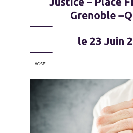
Justice – Place F
Grenoble –Q
le 23 Juin 
#CSE