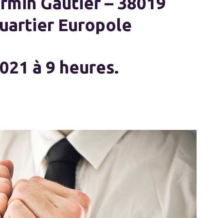
irmin Gautier – 38019
uartier Europole
2021 à 9 heures.