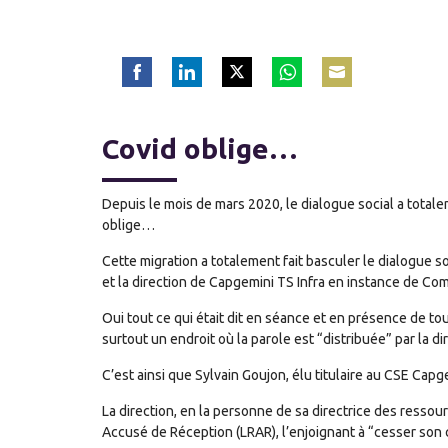
Share
Share
Share
Share
Share
on
on
on
on
on
Facebook
LinkedIn
Twitter
WhatsApp
Email
Covid oblige…
Depuis le mois de mars 2020, le dialogue social a totale
oblige…
Cette migration a totalement fait basculer le dialogue so
et la direction de Capgemini TS Infra en instance de Co
Oui tout ce qui était dit en séance et en présence de t
surtout un endroit où la parole est “distribuée” par la di
C’est ainsi que Sylvain Goujon, élu titulaire au CSE Capg
La direction, en la personne de sa directrice des ress
Accusé de Réception (LRAR), l’enjoignant à “cesser son