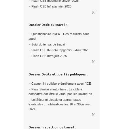
- Flash CSE Ingénierie janvier 2025
- Flash CSE Infra janvier 2025
[+]
Dossier Droit du travail :
- Questionnaire PRPA – Des résultats sans
appel
- Suivi du temps de travail
- Flash CSE INFRA Capgemini – Août 2025
- Flash CSE Infra juin 2025
[+]
Dossier Droits et libertés publiques :
- Capgemini collabore étroitement avec l’ICE
- Pass Sanitaire autoritaire : La cible à
combattre doit être le virus, pas les salarié·es.
- Loi Sécurité globale et autres textes
liberticides : mobilisations les 16 et 30 janvier
2021
[+]
Dossier Inspection du travail :