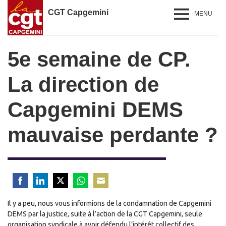
CGT Capgemini
MENU
5e semaine de CP.
La direction de
Capgemini DEMS
mauvaise perdante ?
Share
Share
Share
Share
Share
Il y a peu, nous vous informions de la condamnation de Capgemini
on
on
on
on
on
DEMS par la justice, suite à l’action de la CGT Capgemini, seule
Facebook
LinkedIn
Twitter
WhatsApp
Email
organisation syndicale à avoir défendu l’intérêt collectif des