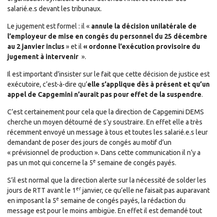
salarié.e.s devant les tribunaux.
Le jugement est formel : il «
annule la décision unilatérale de
l’employeur de mise en congés du personnel du 25 décembre
au 2 janvier inclus
» et il
« ordonne l’exécution provisoire du
jugement à intervenir
».
Il est important d’insister sur le fait que cette décision de justice est
exécutoire, c’est-à-dire qu’
elle s’applique dès à présent et qu’un
appel de Capgemini n’aurait pas pour effet de la suspendre
.
C’est certainement pour cela que la direction de Capgemini DEMS
cherche un moyen détourné de s’y soustraire. En effet elle a très
récemment envoyé un message à tous et toutes les salarié.e.s leur
demandant de poser des jours de congés au motif d’un
« prévisionnel de production ». Dans cette communication il n’y a
e
pas un mot qui concerne la 5
semaine de congés payés.
S’il est normal que la direction alerte sur la nécessité de solder les
er
jours de RTT avant le 1
janvier, ce qu’elle ne faisait pas auparavant
e
en imposant la 5
semaine de congés payés, la rédaction du
message est pour le moins ambigüe. En effet il est demandé tout