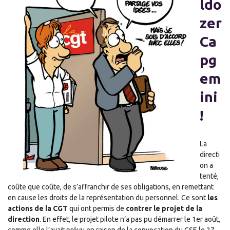
ldo
zer
Ca
pg
em
ini
!
La
directi
on a
tenté,
coûte que coûte, de s’affranchir de ses obligations, en remettant
en cause les droits de la représentation du personnel. Ce sont
les
actions de la CGT
qui ont permis de
contrer le projet de la
direction
. En effet, le projet pilote n’a pas pu démarrer le 1er août,