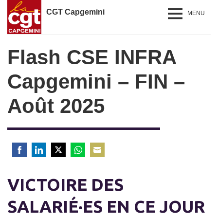
CGT Capgemini
MENU
Flash CSE INFRA
Capgemini – FIN –
Août 2025
Share
Share
Share
Share
Share
on
on
on
on
on
VICTOIRE DES
Facebook
LinkedIn
Twitter
WhatsApp
Email
SALARIÉ·ES EN CE JOUR