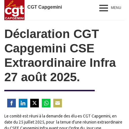
CGT Capgemini
MENU
Déclaration CGT
Capgemini CSE
Extraordinaire Infra
27 août 2025.
Share
Share
Share
Share
Share
Le comité est réuni à la demande des élu·es CGT Capgemini, en
on
on
on
on
on
date du 25 juillet 2025, pour la tenue d’une réunion extraordinaire
Facebook
LinkedIn
Twitter
WhatsApp
Email
du CSEE Capgemini Infra ayant pour Ordre du Jour une