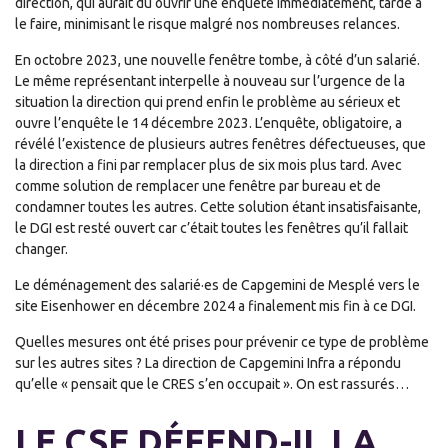
direction, qui aurait dû ouvrir une enquête immédiatement, tarde à
le faire, minimisant le risque malgré nos nombreuses relances.
En octobre 2023, une nouvelle fenêtre tombe, à côté d’un salarié.
Le même représentant interpelle à nouveau sur l’urgence de la
situation la direction qui prend enfin le problème au sérieux et
ouvre l’enquête le 14 décembre 2023. L’enquête, obligatoire, a
révélé l’existence de plusieurs autres fenêtres défectueuses, que
la direction a fini par remplacer plus de six mois plus tard. Avec
comme solution de remplacer une fenêtre par bureau et de
condamner toutes les autres. Cette solution étant insatisfaisante,
le DGI est resté ouvert car c’était toutes les fenêtres qu’il fallait
changer.
Le déménagement des salarié·es de Capgemini de Mesplé vers le
site Eisenhower en décembre 2024 a finalement mis fin à ce DGI.
Quelles mesures ont été prises pour prévenir ce type de problème
sur les autres sites ? La direction de Capgemini Infra a répondu
qu’elle « pensait que le CRES s’en occupait ». On est rassurés…
LE CSE DÉFEND-IL LA