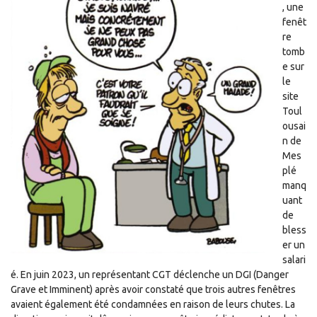
, une
fenêt
re
tomb
e sur
le
site
Toul
ousai
n de
Mes
plé
manq
uant
de
bless
er un
salari
é. En juin 2023, un représentant CGT déclenche un DGI (Danger
Grave et Imminent) après avoir constaté que trois autres fenêtres
avaient également été condamnées en raison de leurs chutes. La