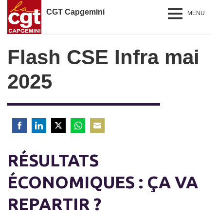
CGT Capgemini
MENU
Flash CSE Infra mai
2025
Share
Share
Share
Share
Share
on
on
on
on
on
RÉSULTATS
Facebook
LinkedIn
Twitter
WhatsApp
Email
ÉCONOMIQUES : ÇA VA
REPARTIR ?