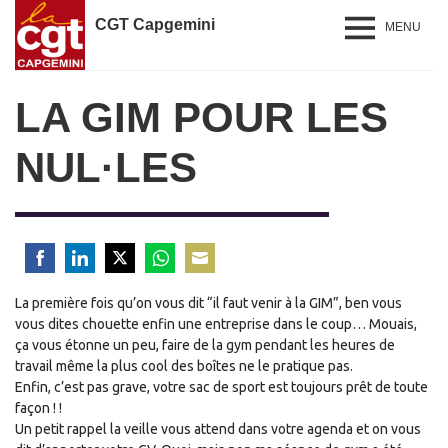
CGT Capgemini
MENU
LA GIM POUR LES
NUL·LES
Share
Share
Share
Share
Share
La première fois qu’on vous dit “il faut venir à la GIM”, ben vous
on
on
on
on
on
vous dites chouette enfin une entreprise dans le coup
Facebook
LinkedIn
Twitter
WhatsApp
Email
…
Mouais,
ça vous étonne un peu, faire de la gym pendant les heures de
travail même la plus cool des boîtes ne le pratique pas.
Enfin, c’est pas grave, votre sac de sport est toujours prêt de toute
façon ! !
Un petit rappel la veille vous attend dans votre agenda et on vous