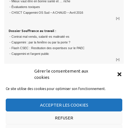
- Mieux vaut être en bonne santé et … riche
- Évaluations toxiques
- CHSCT Capgemini OS Sud – A CHAUD – Avril 2016
[+]
Dossier Souffrance au travail :
- Contrat mal vendu, salarié·es maltraité·es
- Capgemini : par la fenêtre ou par la porte ?
- Flash CSEC : Restitution des expertises sur le PAEC
- Capgemini et l’argent public
[+]
Gérer le consentement aux
cookies
Ce site utilise des cookies pour optimiser son fonctionnement.
RESTER EN CONTACT
ACCEPTER LES COOKIES
REFUSER