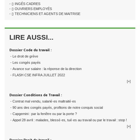
-
INGÉS CADRES
-
OUVRIERS EMPLOYÉS
-
TECHNICIENS ET AGENTS DE MAITRISE
LIRE AUSSI...
Dossier Code du travail :
- Le droit de grève
- Les congés payés
- Avance sur salaire : la réponse de la direction
- FLASH CSE INFRA JUILLET 2022
[+]
Dossier Conditions de Travail :
- Contrat mal vendu, salarié·es maltraité·es
- 90 ans des congés payés, profitons de notre conquis social
- Capgemini : par la fenêtre ou par la porte ?
- Appel 28 avril : malades, blessé·es, tué·es au travail ou par le travail : stop !
[+]