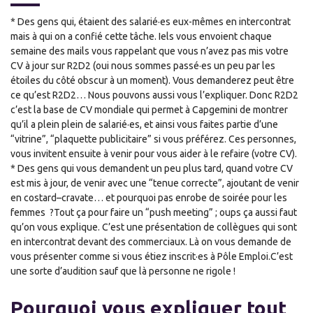
* Des gens qui, étaient
des sal
a
rié·es
eux-mêmes en intercontrat
mais à qui on a confié cette tâche. Iels vous envoient chaque
semaine des mails vous rappelant que vous n’avez pas mis votre
CV à jour sur R2D2 (oui nous sommes passé·es un peu par les
étoiles du côté obscur à un moment). Vous demanderez peut être
ce qu’est R2D2… Nous pouvons aussi vous l’expliquer. Donc R2D2
c’est la base de CV mondiale qui permet à Capgemini de montrer
qu’il a plein plein de salarié·es, et ainsi vous faites partie d’une
“vitrine”, “plaquette publicitaire” si vous préférez. Ces personnes,
vous invitent ensuite à venir pour vous aider à le refaire (votre CV).
* Des gens qui vous demandent un peu plus tard, quand votre CV
est mis à jour, de venir
avec une “tenue correcte”, ajoutant de venir
en costard
–
cravate… et pourquoi pas
en
robe de soirée pour les
femmes
?
Tout ça
pour faire un “push meeting”
;
oups ça aussi faut
qu’on vous explique. C’est une présentation de collègues qui sont
en intercontrat devant des commerciaux. Là on vous demande de
vous présenter comme si vous étiez inscrit·es à Pôle Emploi
.C’est
une sorte d’audition sauf que là personne ne rigole !
Pourquoi vous expliquer tout