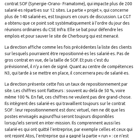
contrat SOF (Synergie-Orano- Framatome), qui impacte plus de 200
salarié·es réparti·es sur 12 sites. La partie « projet », qui concerne
plus de 140 salarié·es, est toujours en cours de discussion. La CGT
a obtenu que ce point soit systématiquement à l’ordre du jour des
réunions ordinaires du CSE Infra. Elle se bat pour défendre les
emplois et pour sauver le site de Cherbourg qui est menacé.
La direction affiche comme les fois précédentes la liste des clients
sur lesquels pourraient être repositionné·es les salarié·es. Pas de
gros contrat en vue, de la taille de SOF. Et puis c’est du
prévisionnel, il n’y a rien de signé. Quant au centre de compétences
N3, qui tarde à se mettre en place, il concernera peu de salarié·es.
La direction présente cette fois un taux de repositionnement par
site. Les chiffres sont flatteurs : souvent au-delà de 50 %, voire
même 100 %. En fait, ces chiffres ne veulent pas dire grand-chose.
Ils intègrent des salarié·es qui travaillent toujours sur le contrat
SOF : leur repositionnement est donc virtuel, rien ne dit que les
postes envisagés aujourd’hui seront toujours disponibles
lorsqu’iels seront en inter-mission. Ils comprennent aussi les
salarié·es qui ont quitté l’entreprise, par exemple celles et ceux qui
ont rejoint Atos, l’entreprise qui a gagné la partie « run » : ce n’est