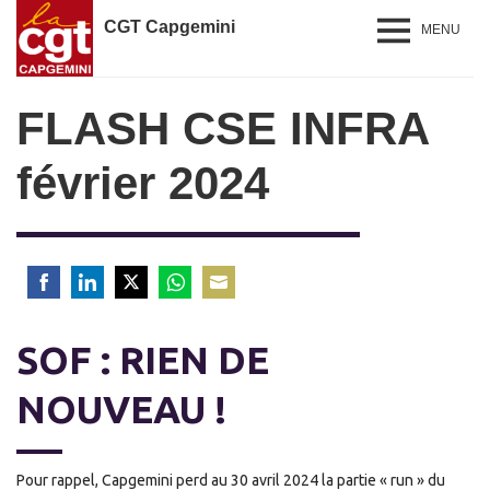
CGT Capgemini
MENU
FLASH CSE INFRA
février 2024
Share
Share
Share
Share
Share
on
on
on
on
on
SOF : RIEN DE
Facebook
LinkedIn
Twitter
WhatsApp
Email
NOUVEAU !
Pour rappel, Capgemini perd au 30 avril 2024 la partie « run » du