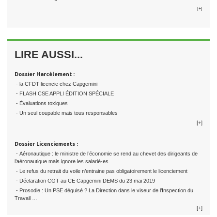
[+]
LIRE AUSSI...
Dossier Harcèlement :
- la CFDT licencie chez Capgemini
- FLASH CSE APPLI ÉDITION SPÉCIALE
- Évaluations toxiques
- Un seul coupable mais tous responsables
[+]
Dossier Licenciements :
- Aéronautique : le ministre de l’économie se rend au chevet des dirigeants de
l’aéronautique mais ignore les salarié·es
- Le refus du retrait du voile n’entraine pas obligatoirement le licenciement
- Déclaration CGT au CE Capgemini DEMS du 23 mai 2019
- Prosodie : Un PSE déguisé ? La Direction dans le viseur de l’Inspection du
Travail …
[+]