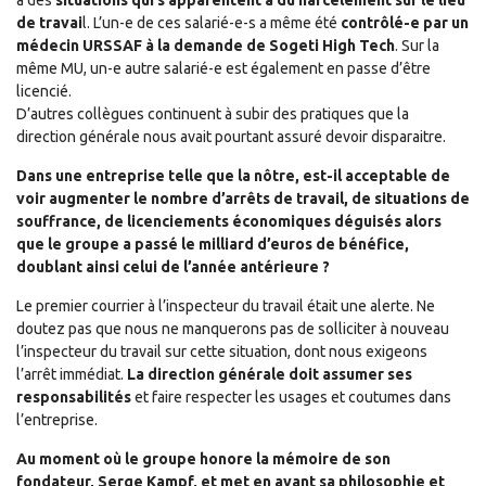
à des
situations qui s’apparentent à du harcèlement sur le lieu
de travai
l. L’un-e de ces salarié-e-s a même été
contrôlé-e par un
médecin URSSAF à la demande de Sogeti High Tech
. Sur la
même MU, un-e autre salarié-e est également en passe d’être
licencié.
D’autres collègues continuent à subir des pratiques que la
direction générale nous avait pourtant assuré devoir disparaitre.
Dans une entreprise telle que la nôtre, est-il acceptable de
voir augmenter le nombre d’arrêts de travail, de situations de
souffrance, de licenciements économiques déguisés alors
que le groupe a passé le milliard d’euros de bénéfice,
doublant ainsi celui de l’année antérieure ?
Le premier courrier à l’inspecteur du travail était une alerte. Ne
doutez pas que nous ne manquerons pas de solliciter à nouveau
l’inspecteur du travail sur cette situation, dont nous exigeons
l’arrêt immédiat.
La direction générale doit assumer ses
responsabilités
et faire respecter les usages et coutumes dans
l’entreprise.
Au moment où le groupe honore la mémoire de son
fondateur, Serge Kampf, et met en avant sa philosophie et