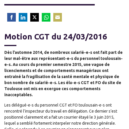
Share
Share
Share
Share
Share
on
on
on
on
on
Motion CGT du 24/03/2016
Facebook
LinkedIn
Twitter
WhatsApp
Email
Dès l’automne 2014, de nombreux salarié-e-s ont fait part de
leur mal-être aux représentant-e-s du personnel toulousain-
e-s. Au cours du premier semestre 2015, une vague de
licenciements et de comportements managériaux ont
entrainé la fragilisation de la santé mentale et physique de
bon nombre de salarié-e-s. Les élu-e-s CGT et FO du site de
Toulouse ont mis en exergue ces comportements
inacceptables.
Les délégué-e-s du personnel CGT et FO toulousain-e-s ont
rencontré l’inspecteur du travail en délégation. Ce dernier s’est
positionné clairement et a fait un courrier étayé le 3 juin 2015,
lequel a semblé fortement interpeler notre direction générale.