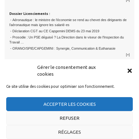
Dossier Licenciements :
- Aéronautique : le ministre de l’économie se rend au chevet des dirigeants de
l’aéronautique mais ignore les salarié·es
- Déclaration CGT au CE Capgemini DEMS du 23 mai 2019
- Prosodie : Un PSE déguisé ? La Direction dans le viseur de l’Inspection du
Travail …
- ORANO/SPIE/CAPGEMINI : Synergie, Communication & Euthanasie
[+]
Gérer le consentement aux
cookies
Ce site utilise des cookies pour optimiser son fonctionnement.
RESTER EN CONTACT
ACCEPTER LES COOKIES
REFUSER
RÉGLAGES