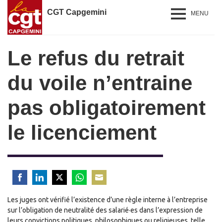
CGT Capgemini
MENU
Le refus du retrait
du voile n’entraine
pas obligatoirement
le licenciement
Share
Share
Share
Share
Share
Les juges ont vérifié l’existence d’une règle interne à l’entreprise
on
on
on
on
on
sur l’obligation de neutralité des salarié·es dans l’expression de
Facebook
LinkedIn
Twitter
WhatsApp
Email
leurs convictions politiques, philosophiques ou religieuses, telle