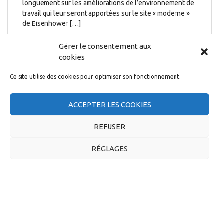
longuement sur les améliorations de l’environnement de
travail qui leur seront apportées sur le site « moderne »
de Eisenhower […]
9 août 2022
Gérer le consentement aux
cookies
Ce site utilise des cookies pour optimiser son fonctionnement.
ACCEPTER LES COOKIES
FLASH CSE APPLI
REFUSER
JUILLET 2022
RÉGLAGES
UN CSE UN PEU TROP SELECT ? Le mardi 28 juin avait lieu
au CSE Appli la présentation des comptes du CSE Appli.
Pour votre information, le budget des activités sociales et
culturelles sera de 5 900 000€. Ce budget est alimenté
par tous∙tes les salarié∙es relevant du CSE Appli (soit 18