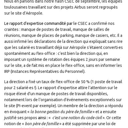
Nous en parlions dans notre flash CSEC de septembre, les équipes
toulousaines travaillant sur des projets Airbus seront regroupés
sur le site d’Aéropole.
Le rapport d’expertise commandité par l
e CSEC a confirmé nos
craintes : manque de postes de travail, manque de salles de
réunions, manque de places de parking, manque de casiers, etc. Il a
aussi infirmé les déclarations de la direction qui expliquait sans rire
que les salarié·es travaillant déjà sur Aéropole s’étaient converti·es
spontanément au flex-office : c’est bien la direction qui, en
imposant un système de rotation des équipes 2 jours par semaine
sur le site, a de fait mis en place le flex-office, sans en informer les
IRP (Instances Représentatives du Personnel).
La direction a fixé un taux de flex-office de 50 % (1 poste de travail
pour 2 salarié·es !). Le rapport d’expertise attire l’attention sur le
risque élevé d’un manque de postes de travail disponibles,
notamment lors de l’organisation d’événements exceptionnels sur
le site (PI-event par exemple). Un membre de la direction a répondu
en évoquant «
la bonne gestion du père de famille
» et a ensuite
justifié ses propos
ainsi :
«
c’est une notion du code civil
». Or cette
notion de «
bon père de famille
» a été supprimée par une loi de