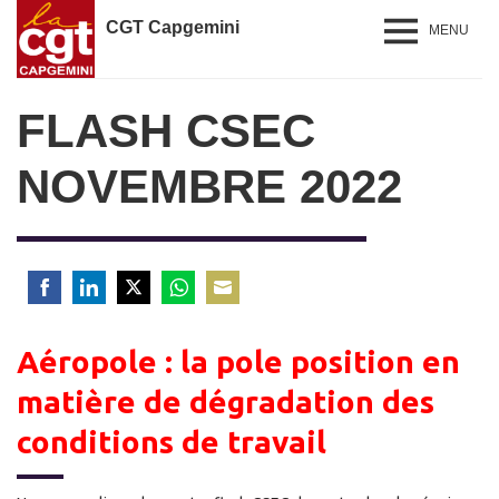
CGT Capgemini
MENU
FLASH CSEC
NOVEMBRE 2022
Share
Share
Share
Share
Share
on
on
on
on
on
Aéropole : la pole position en
Facebook
LinkedIn
Twitter
WhatsApp
Email
matière de dégradation des
conditions de travail