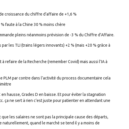
 croissance du chiffre d’affaire de +1,6 %
 % faute à la Chine 30 % moins chère
mmande pleins néanmoins prévision de -3 % du Chiffre d’Affaire.
par les TLI (trains légers innovants) +2 % (mais +20 % grâce à
 à refaire de la Recherche (remember Covid) mais aussi l’IA à
 le PLM par contre dans l’activité du process documentaire cela
rimètre
C en hausse, Grades D en baisse. Et pour éviter la stagnation
c. ça ne sert à rien c’est juste pour patienter en attendant une
t que les salaires ne sont pas la principale cause des départs,
que naturellement, quand le marché se tend il y a moins de