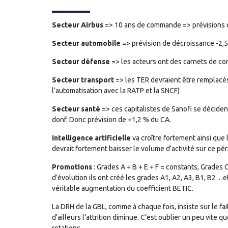
Secteur Airbus
=> 10 ans de commande => prévisions de
Secteur automobile
=> prévision de décroissance -2,5
Secteur défense
=> les acteurs ont des carnets de co
Secteur transport
=> les TER devraient être remplacés 
l’automatisation avec la RATP et la SNCF)
Secteur santé
=> ces capitalistes de Sanofi se décident
donf. Donc prévision de +1,2 % du CA.
Intelligence artificielle
va croître fortement ainsi que
devrait fortement baisser le volume d’activité sur ce pé
Promotions
: Grades A + B + E + F = constants, Grades 
d’évolution ils ont créé les grades A1, A2, A3, B1, B2…et
véritable augmentation du coefficient BETIC.
La DRH de la GBL, comme à chaque fois, insiste sur le fai
d’ailleurs l’attrition diminue. C’est oublier un peu vite 