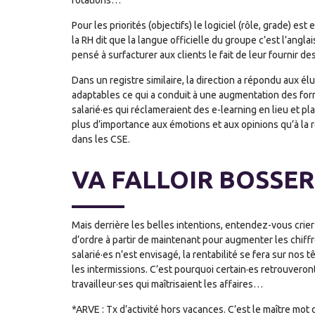
rotations…
Pour les priorités (objectifs) le logiciel (rôle, grade) es
la RH dit que la langue officielle du groupe c’est l’anglai
pensé à surfacturer aux clients le fait de leur fournir de
Dans un registre similaire, la direction a répondu aux élu
adaptables ce qui a conduit à une augmentation des format
salarié·es qui réclameraient des e-learning en lieu et 
plus d’importance aux émotions et aux opinions qu’à la réal
dans les CSE.
VA FALLOIR BOSSER 
Mais derrière les belles intentions, entendez-vous crie
d’ordre à partir de maintenant pour augmenter les chiffre
salarié·es n’est envisagé, la rentabilité se fera sur nos 
les intermissions. C’est pourquoi certain·es retrouveront
travailleur·ses qui maîtrisaient les affaires…
*ARVE : Tx d’activité hors vacances. C’est le maître mot d