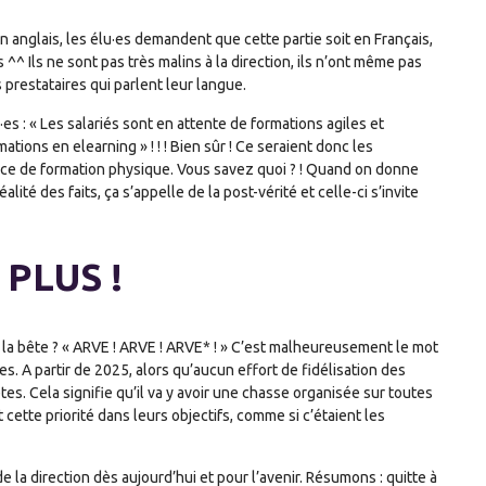
t en anglais, les élu·es demandent que cette partie soit en Français,
s ^^ Ils ne sont pas très malins à la direction, ils n’ont même pas
s prestataires qui parlent leur langue.
·es : « Les salariés sont en attente de formations agiles et
ions en elearning » ! ! ! Bien sûr ! Ce seraient donc les
place de formation physique. Vous savez quoi ? ! Quand on donne
ité des faits, ça s’appelle de la post-vérité et celle-ci s’invite
PLUS !
r la bête ? « ARVE ! ARVE ! ARVE* ! » C’est malheureusement le mot
s. A partir de 2025, alors qu’aucun effort de fidélisation des
têtes. Cela signifie qu’il va y avoir une chasse organisée sur toutes
 cette priorité dans leurs objectifs, comme si c’étaient les
e la direction dès aujourd’hui et pour l’avenir. Résumons : quitte à