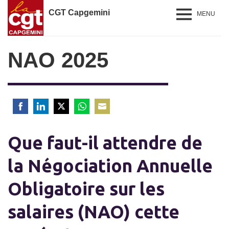
CGT Capgemini
MENU
NAO 2025
Share
Share
Share
Share
Share
on
on
on
on
on
Que faut-il attendre de
Facebook
LinkedIn
Twitter
WhatsApp
Email
la Négociation Annuelle
Obligatoire sur les
salaires (NAO) cette