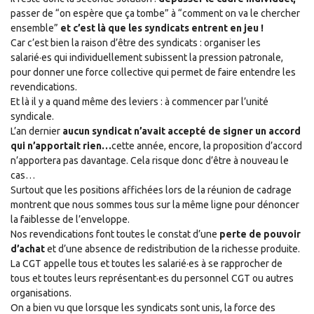
passer de “on espère que ça tombe” à “comment on va le chercher
ensemble”
et c’est là que les syndicats entrent en jeu !
Car c’est bien la raison d’être des syndicats : organiser les
salarié
·
es qui individuellement subissent la pression patronale,
pour donner une force collective qui permet de faire entendre les
revendications.
Et là il y a quand même des leviers : à commencer par l’unité
syndicale.
L’an dernier
aucun syndicat n’avait accepté de signer un accord
qui n’apportait rien
…
cette année
, encore,
la proposition d’accord
n’apportera pas davantage
.
C
ela risque
donc
d’être à nouveau le
cas
…
Surtout que les positions affichées lors de la réunion de cadrage
montrent que nous sommes tous sur la même ligne pour dénoncer
la faiblesse de l’enveloppe.
Nos revendications font toutes le constat d’une
perte de pouvoir
d’achat
et d’une absence de redistribution de la richesse produite.
La CGT appelle tous et toutes les salarié·es à se rapprocher de
tous et toutes leurs représentant·es du personnel CGT ou autres
organisations.
On a bien vu que lorsque les syndicats sont unis, la force des