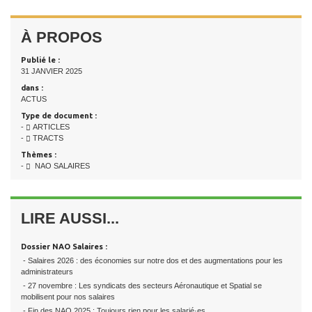
À PROPOS
Publié le :
31 JANVIER 2025
dans :
ACTUS
Type de document :
-
ARTICLES
-
TRACTS
Thèmes :
-
NAO SALAIRES
LIRE AUSSI...
Dossier NAO Salaires :
- Salaires 2026 : des économies sur notre dos et des augmentations pour les
administrateurs
- 27 novembre : Les syndicats des secteurs Aéronautique et Spatial se
mobilisent pour nos salaires
- Fin des NAO 2025 : Toujours rien pour les salarié·es