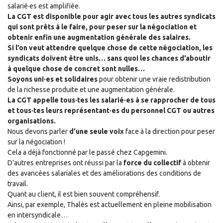
salarié·es est amplifiée.
La CGT est disponible pour agir avec tous les autres syndicats
qui sont prêts à le faire, pour peser sur la négociation et
obtenir enfin une augmentation générale des salaires.
Si l’on veut attendre quelque chose de cette négociation, les
syndicats doivent être unis… sans quoi les chances d’aboutir
à quelque chose de concret sont nulles…
Soyons uni·es et solidaires
pour obtenir une vraie redistribution
de la richesse produite et une augmentation générale.
La CGT appelle tous·tes les salarié·es à se rapprocher de tous
et tous·tes leurs représentant·es du personnel CGT ou autres
organisations.
Nous devons parler
d’une seule voix
face à la direction pour peser
sur la négociation !
C
ela a
d
é
jà fonctionné par le passé
chez
Capgemini.
D’autres entreprises ont réussi par la
force du collectif
à obtenir
des avancées salariales et des améliorations des conditions de
travail.
Quan
t
au client, il est bien souvent compréhensif.
Ainsi, par exemple, Thalès est actuellement en pleine mobilisation
en intersyndicale
…