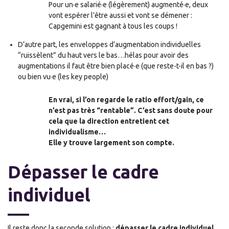
Pour un
·e
salarié
·e
(légèrement) augmenté
·e
, deux
vont espérer l’être aussi et vont se démener :
Capgemini est gagnant à tous les coups !
D’autre part
,
les enveloppes d’augmentation individuelles
“ruissèlent” du haut vers le bas…hélas pour avoir des
augmentations il faut être bien placé
·e
(que reste-t-il en bas ?)
ou bien vu·e (les key people)
En vrai, si l’on regarde le ratio effort/gain, ce
n’est pas très “rentable”. C’est sans doute pour
cela que la direction entretien
t
cet
individualisme…
Elle y trouve largement son compte.
Dépasser le cadre
individuel
Il reste donc la seconde solution :
dépasser le cadre individuel,