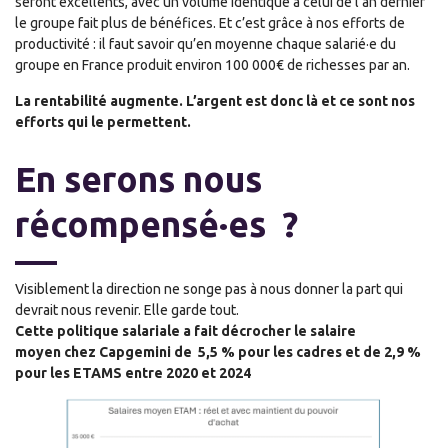
seront excellents,
avec un volume identique à celui de l’an dernier
le groupe fait plus de bénéfices. Et c’est grâce à nos efforts de
productivité : il faut savoir qu’en moyenne chaque salarié
·
e du
groupe en France produit environ 100 000€ de richesses par an.
La rentabilité augmente. L’argent est donc là et ce sont nos
efforts qui le permettent.
En serons
nous
récompensé
·es
?
Visiblement la direction ne songe pas à nous donner la part qui
devrait nous revenir. Elle garde tout.
Cette politique salariale a fait décrocher le salaire
moyen
chez
Capgemini d
e
5,5
%
pour les cadres
et
de 2,9
%
pour les ETAMS
entre
2
020 et 2024