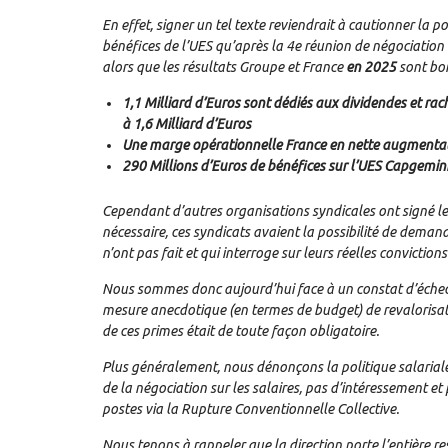
En effet, signer un tel texte reviendrait à cautionner la
bénéfices de l’UES qu’après la 4e réunion de négociation
alors que les résultats Groupe et France
en 2025
sont bo
1,1 Milliard d’Euros sont dédiés aux dividendes et rach
à 1,6 Milliard d’Euros
Une marge opérationnelle France en nette augmentat
290 Millions d’Euros de bénéfices sur l’UES Capgemini
Cependant d’autres organisations syndicales ont signé le 
nécessaire, ces syndicats avaient la possibilité de demand
n’ont pas fait et qui interroge sur leurs réelles convictions
Nous sommes donc aujourd’hui face à un constat d’échec. 
mesure anecdotique (en termes de budget) de revalorisatio
de ces primes était de toute façon obligatoire.
Plus généralement, nous dénonçons la politique salariale
de la négociation sur les salaires, pas d’intéressement et
postes via la Rupture Conventionnelle Collective.
Nous tenons à rappeler que la direction porte l’entière r