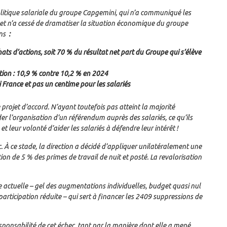
 politique salariale du groupe Capgemini, qui n’a communiqué les
 et n’a cessé de dramatiser la situation économique du groupe
ns
:
ats d’actions, soit 70 % du résultat net part du Groupe qui s’élève
ion : 10,9 % contre 10,2 % en 2024
 France et pas un centime pour les salariés
projet d’accord. N’ayant toutefois pas atteint la majorité
er l’organisation d’un référendum auprès des salariés, ce qu’ils
 et leur volonté d’aider les salariés à défendre leur intérêt !
À ce stade, la direction a décidé d’appliquer unilatéralement une
n de 5 % des primes de travail de nuit et posté. La revalorisation
 actuelle – gel des augmentations individuelles, budget quasi nul
 participation réduite – qui sert à financer les 2409 suppressions de
esponsabilité de cet échec, tant par la manière dont elle a mené