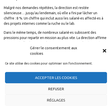
Malgré nos demandes répétées, la direction est restée
silencieuse… jusqu’au lendemain, où elle a fini par lâcher un
chiffre : 8 %. Un chiffre qui inclut aussi les salarié·es affecté·es à
des projets internes comme la ruche ou le lab.
Dans le même temps, de nombreux salarié·es subissent des
pressions pour repartir en mission au plus vite. La direction affirme
que c’est à elle de trouver des missions, pas aux salarié·es. Très
Gérer le consentement aux
bien. Mais alors, comment justifier l’opération “Staff Yourself”, qui
cookies
transfère cette responsabilité sur les épaules des salarié ·es ?
Nous alertons également sur des pratiques douteuses :
Ce site utilise des cookies pour optimiser son fonctionnement.
Hausse du nombre de jours de présence sur site,
Sentiment de surveillance,
ACCEPTER LES COOKIES
Augmentation des propositions de missions éloignés
(compétences et géographiques).
REFUSER
Si vous êtes concerné·e, contactez la CGT. L’intercontrat n’est pas
RÉGLAGES
une faute, c’est une responsabilité de l’employeur.s