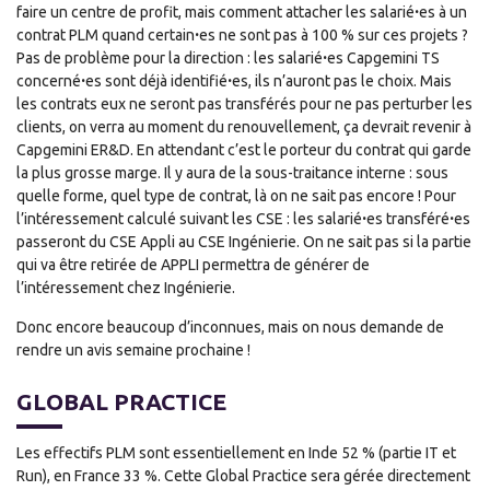
faire un centre de profit, mais comment attacher les salariéꞏes à un
contrat PLM quand certainꞏes ne sont pas à 100 % sur ces projets ?
Pas de problème pour la direction : les salariéꞏes Capgemini TS
concernéꞏes sont déjà identifiéꞏes, ils n’auront pas le choix. Mais
les contrats eux ne seront pas transférés pour ne pas perturber les
clients, on verra au moment du renouvellement, ça devrait revenir à
Capgemini ER&D. En attendant c’est le porteur du contrat qui garde
la plus grosse marge. Il y aura de la sous-traitance interne : sous
quelle forme, quel type de contrat, là on ne sait pas encore ! Pour
l’intéressement calculé suivant les CSE : les salariéꞏes transféréꞏes
passeront du CSE Appli au CSE Ingénierie. On ne sait pas si la partie
qui va être retirée de APPLI permettra de générer de
l’intéressement chez Ingénierie.
Donc encore beaucoup d’inconnues, mais on nous demande de
rendre un avis semaine prochaine !
GLOBAL PRACTICE
Les effectifs PLM sont essentiellement en Inde 52 % (partie IT et
Run), en France 33 %. Cette Global Practice sera gérée directement