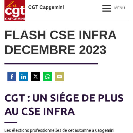
CGT Capgemini
MENU
FLASH CSE INFRA
DECEMBRE 2023
Share
Share
Share
Share
Share
on
on
on
on
on
CGT : UN SIÉGE DE PLUS
Facebook
LinkedIn
Twitter
WhatsApp
Email
AU CSE INFRA
Les élections professionnelles de cet automne à Capgemini