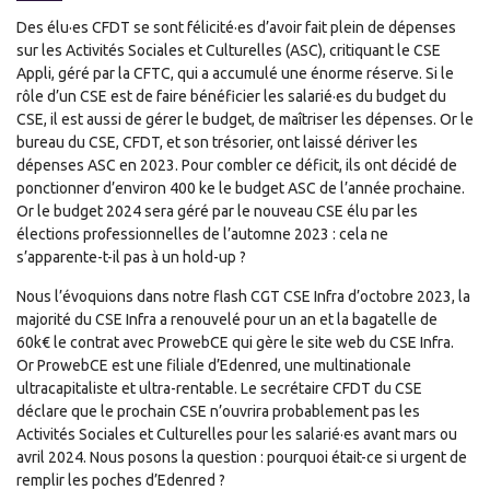
Des élu·es CFDT se sont félicité·es d’avoir fait plein de dépenses
sur les Activités Sociales et Culturelles (ASC), critiquant le CSE
Appli, géré par la CFTC, qui a accumulé une énorme réserve. Si le
rôle d’un CSE est de faire bénéficier les salarié·es du budget du
CSE, il est aussi de gérer le budget, de maîtriser les dépenses. Or le
bureau du CSE, CFDT, et son trésorier, ont laissé dériver les
dépenses ASC en 2023. Pour combler ce déficit, ils ont décidé de
ponctionner d’environ 400 ke le budget ASC de l’année prochaine.
Or le budget 2024 sera géré par le nouveau CSE élu par les
élections professionnelles de l’automne 2023 : cela ne
s’apparente-t-il pas à un hold-up ?
Nous l’évoquions dans notre flash CGT CSE Infra d’octobre 2023, la
majorité du CSE Infra a renouvelé pour un an et la bagatelle de
60k€ le contrat avec ProwebCE qui gère le site web du CSE Infra.
Or ProwebCE est une filiale d’Edenred, une multinationale
ultracapitaliste et ultra-rentable. Le secrétaire CFDT du CSE
déclare que le prochain CSE n’ouvrira probablement pas les
Activités Sociales et Culturelles pour les salarié·es avant mars ou
avril 2024. Nous posons la question : pourquoi était-ce si urgent de
remplir les poches d’Edenred ?