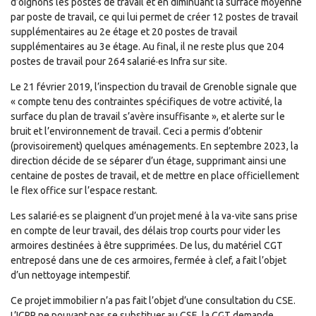
d’oignons les postes de travail et en diminuant la surface moyenne
par poste de travail, ce qui lui permet de créer 12 postes de travail
supplémentaires au 2e étage et 20 postes de travail
supplémentaires au 3e étage. Au final, il ne reste plus que 204
postes de travail pour 264 salarié·es Infra sur site.
Le 21 février 2019, l’inspection du travail de Grenoble signale que
« compte tenu des contraintes spécifiques de votre activité, la
surface du plan de travail s’avère insuffisante », et alerte sur le
bruit et l’environnement de travail. Ceci a permis d’obtenir
(provisoirement) quelques aménagements. En septembre 2023, la
direction décide de se séparer d’un étage, supprimant ainsi une
centaine de postes de travail, et de mettre en place officiellement
le flex office sur l’espace restant.
Les salarié·es se plaignent d’un projet mené à la va-vite sans prise
en compte de leur travail, des délais trop courts pour vider les
armoires destinées à être supprimées. De lus, du matériel CGT
entreposé dans une de ces armoires, fermée à clef, a fait l’objet
d’un nettoyage intempestif.
Ce projet immobilier n’a pas fait l’objet d’une consultation du CSE.
L’ICRP ne pouvant pas se substituer au CSE, la CGT demande