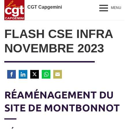
CGT Capgemini
MENU
FLASH CSE INFRA
NOVEMBRE 2023
Share
Share
Share
Share
Share
on
on
on
on
on
RÉAMÉNAGEMENT DU
Facebook
LinkedIn
Twitter
WhatsApp
Email
SITE DE MONTBONNOT