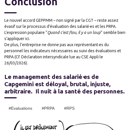
Conclusion
Le nouvel accord GEPPMM – non signé par la CGT – reste assez
évasif sur le processus d’
é
valuation des salarié
·
e
s et les PRPA.
L’expression populaire “
Quand c’est flou, il y a un loup
” semble bien
s’appliquer ici.
De plus, l’entreprise ne donne pas aux représentant
·
e
s du
personnel les indicateurs nécessaires au suivi des évaluations et
PRPA (Cf. Déclaration intersyndicale lue au CSE Appli le
26/03/2026).
Le management des salarié
·
es de
Capgemini est déloyal, brutal, injuste
,
arbitraire.
Il
nuit à la santé des personnes.
#Evaluations
#PRPA
#RPS