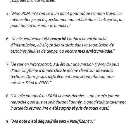
fois), elle m’a été refusé
e
.”
“Mon PUM m’a convié
à
un point pour rabaisser mon travail et
même aller jusqu’à questionner mon utilité dans l’entreprise, un
point one to one pour m’humilier.”
“Il m’a également été
reproché
l’oubli d’envoi du suivi
d’intermission, ainsi que des retards dans la soumission de
certaines feuilles de temps, ou encore
mes arrêts maladie
.”
“Je suis en intercontrat. J’ai été sur une mission (TMA) de plus
d’une vingtaine d’année chez le même client sur de vieilles
technos. Donc je suis difficilement repositionnable sur une
mission. D’où le PRPA.”
“On m’a annoncé un PRPA le mois dernier… on ne m’a jamais
reproché quoi que ce soit durant l’année. Donc c’était totalement
inattendu et
mon PM a été surpris et pris de cours aussi.
“
“
Ma note a été déqualifiée vers « insuffisant ».
“