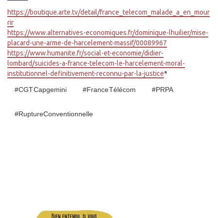
https://boutique.arte.tv/detail/france_telecom_malade_a_en_mour
rir
https://www.alternatives-economiques.fr/dominique-lhuilier/mise-
placard-une-arme-de-harcelement-massif/00089967
https://www.humanite.fr/social-et-economie/didier-
lombard/suicides-a-france-telecom-le-harcelement-moral-
institutionnel-definitivement-reconnu-par-la-justice
*
#CGT Capgemini
#France Télécom
#PRPA
#RuptureConventionnelle