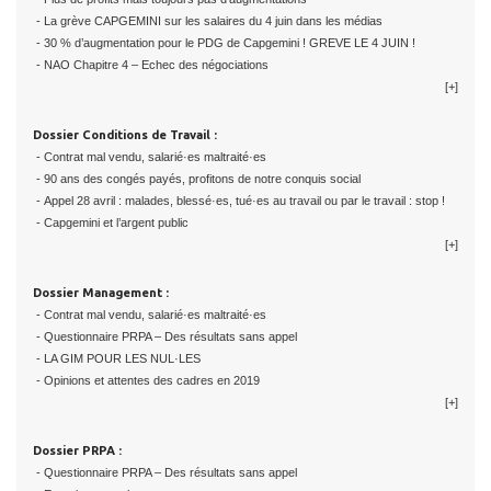
- La grève CAPGEMINI sur les salaires du 4 juin dans les médias
- 30 % d’augmentation pour le PDG de Capgemini ! GREVE LE 4 JUIN !
- NAO Chapitre 4 – Echec des négociations
[+]
Dossier Conditions de Travail :
- Contrat mal vendu, salarié·es maltraité·es
- 90 ans des congés payés, profitons de notre conquis social
- Appel 28 avril : malades, blessé·es, tué·es au travail ou par le travail : stop !
- Capgemini et l’argent public
[+]
Dossier Management :
- Contrat mal vendu, salarié·es maltraité·es
- Questionnaire PRPA – Des résultats sans appel
- LA GIM POUR LES NUL·LES
- Opinions et attentes des cadres en 2019
[+]
Dossier PRPA :
- Questionnaire PRPA – Des résultats sans appel