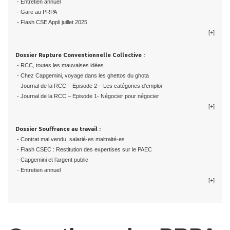
- Entretien annuel
- Gare au PRPA
- Flash CSE Appli juillet 2025
[+]
Dossier Rupture Conventionnelle Collective :
- RCC, toutes les mauvaises idées
- Chez Capgemini, voyage dans les ghettos du ghota
- Journal de la RCC – Episode 2 – Les catégories d’emploi
- Journal de la RCC – Episode 1- Négocier pour négocier
[+]
Dossier Souffrance au travail :
- Contrat mal vendu, salarié·es maltraité·es
- Flash CSEC : Restitution des expertises sur le PAEC
- Capgemini et l’argent public
- Entretien annuel
[+]