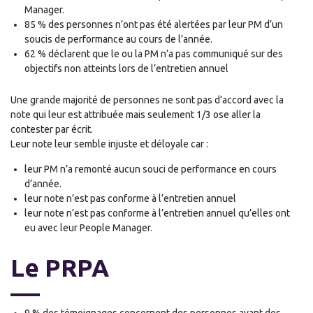
Manager.
85 % des personnes n’ont pas été alerté
es
par leur PM d’un
soucis de performance au cours de l’année.
62 % déclarent que le ou la PM n’a pas communiqué sur des
objectifs non atteint
s
lors de l’entretien annuel
Une grande majorité de personnes ne sont pas d’accord avec la
note qui leur est attribuée mais seulement 1/3 ose aller la
contester par écrit.
Leur note leur semble injuste et déloyale car :
leur PM n’a remonté aucun souci de performance en cours
d’année.
leur note n’est pas conforme à l’entretien annuel
leur note n’est pas conforme à l’entretien annuel qu’
el
l
e
s ont
eu avec leur People Manager.
Le PRPA
9 % des témoignages concerne
nt
des personnes ayant des