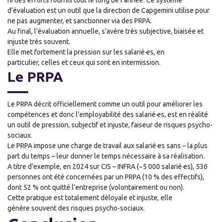
d’
é
valuation est un outil que la direction de
C
apgemini utilise pour
ne pas augmenter, et sa
nc
tionner via
des
PRPA.
Au final, l’évaluation annuelle, s’avère très subjective, biaisée et
injuste très souvent.
Elle met fortement la pression sur les salarié
·
es, en
particulier,
celles
et
ceux qui sont en intermission.
Le PRPA
Le PRPA décrit officiellement comme un outil pour améliorer les
compétences et donc l’employabilité des salarié
·
es, est en réalité
un outil de pression, subjectif et injuste, fa
is
eur de risques psycho-
sociaux.
Le PRPA impose une charge de travail aux salarié
·
es sans – la plus
part du temps – leur donner le temps nécessaire à sa réalisation.
A titre d’exemple, en 2024 sur CIS – INFRA (~5 000 salarié
·
es), 536
personnes ont été concernées par un PRPA (10 % des effectifs),
dont 52 % ont quitté l’entreprise (volontairement ou non).
Cette pratique est totalement déloyale et injuste, elle
génère
souvent
des risques psycho-sociaux.