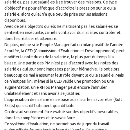
salarié
·
es, pas aux salarié
·
es à se trouver des missions. Ce type
d’objectif n’a pour effet que d’accroître la pression sur le ou la
salarié
·
e, alors qu’iel n’a que peu de prise sur les missions
disponibles.
Avec de tels objectifs qu’i
e
ls ne maîtrisent pas, les salarié
·
es se
sentent en ins
é
cur
ité
, car i
e
ls vont avoir du mal à les contrôler et
donc les réaliser et atteindre.
De plus, même si le People Manager fait un bilan positif de l’année
écoulée, la CED (Commission d’Evaluation et Développement) peut
modifier la note du ou
de la
salarié
·
e
, la plus part du temp à la
baisse. Une partie des PM n’est pas d’accord avec les notes des
salarié
·
e
s qui leur sont imposées par leur hiérarchie. Ils ont alors
beaucoup de mal à assumer leur rôle devant le ou la salarié
·
e.
Mais
ce n’est pas fini, même si la CED valide une promotion ou une
augmentation, un·e RH ou Manager peut encore l’annuler
unilatéralement et sans avoir à se justifier.
L’appréciation des salarié
·
es se base aussi sur les savoir être (Soft
Skills) qui est difficilement quantifiable.
On devrait seulement
ê
tre évalué sur des objectifs mesurables,
donc les compétences et le savoir faire.
C
e syst
è
me d’
é
valuation, ne permet pas de juger
du
travail
ni
des
efforts fourni
s
tout le long de l’année. Ce syst
è
me