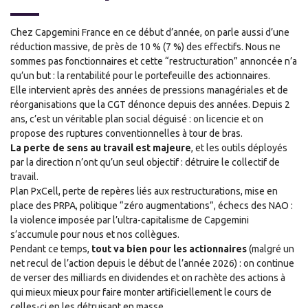
Chez Capgemini France en ce début d’année, on parle aussi d’une
réduction massive, de près de 10 % (7 %) des effectifs. Nous ne
sommes pas fonctionnaires et cette “restructuration” annoncée n’a
qu’un but : la rentabilité pour le portefeuille des actionnaires.
Elle intervient après des années de pressions managériales et de
réorganisations que la CGT dénonce depuis des années. Depuis 2
ans, c’est un véritable plan social déguisé : on licencie et on
propose des ruptures conventionnelles à tour de bras.
La perte de sens au travail est majeure
, et les outils déployés
par la direction n’ont qu’un seul objectif : détruire le collectif de
travail.
Plan PxCell, perte de repères liés aux restructurations, mise en
place des PRPA, politique “zéro augmentations”, échecs des NAO :
la violence imposée par l’ultra-capitalisme de Capgemini
s’accumule pour nous et nos collègues.
Pendant ce temps,
tout va bien pour les actionnaires
(malgré un
net recul de l’action depuis le début de l’année 2026) : on continue
de verser des milliards en dividendes et on rachète des actions à
qui mieux mieux pour faire monter artificiellement le cours de
celles-ci en les détruisant en masse.