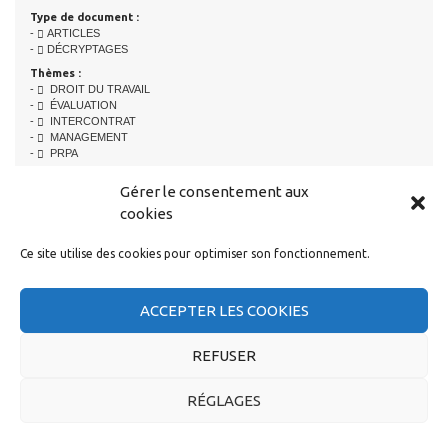
Type de document :
-
ARTICLES
-
DÉCRYPTAGES
Thèmes :
-
DROIT DU TRAVAIL
-
ÉVALUATION
-
INTERCONTRAT
-
MANAGEMENT
-
PRPA
Gérer le consentement aux
cookies
LIRE AUSSI...
Ce site utilise des cookies pour optimiser son fonctionnement.
Dossier Droit du travail :
- Suivi du temps de travail
ACCEPTER LES COOKIES
- Flash CSE INFRA Capgemini – Août 2025
- Flash CSE Infra juin 2025
- Les congés payés
REFUSER
[+]
RÉGLAGES
Dossier Évaluation :
- Entretien annuel