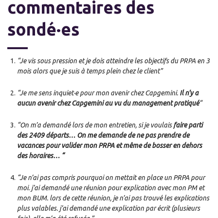
commentaires des
sondé·es
“Je vis sous pression et je dois atteindre les objectifs du PRPA en 3
mois alors que je suis à temps plein chez le client”
“Je me sens inquiet·e pour mon avenir chez Capgemini.
Il n’y a
aucun avenir chez
C
apgemini au vu du management pratiqué
“
“On m’a demandé lors de mon entretien, si je voulais
faire parti
des 2409 départs… On me demande de ne pas prendre de
vacances pour valider mon PRPA et m
ê
me de bosser en dehors
des horaires… “
“Je n’ai pas compris pourquoi on mettait en place un PRPA pour
moi. j’ai demandé une réunion pour explication avec mon PM et
mon BUM. lors de cette réunion, je n’ai pas trouvé les explications
plus valables. j’ai demandé une explication par écrit (plusieurs