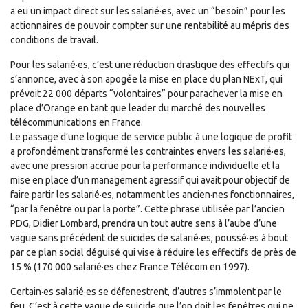
a eu un impact direct sur les salarié·es, avec un “besoin” pour les
actionnaires de pouvoir compter sur une rentabilité au mépris des
conditions de travail.
Pour les salarié·es, c’est une réduction drastique des effectifs qui
s’annonce, avec à son apogée la mise en place du plan NExT, qui
prévoit 22 000 départs “volontaires” pour parachever la mise en
place d’Orange en tant que leader du marché des nouvelles
télécommunications en France.
Le passage d’une logique de service public à une logique de profit
a profondément transformé les contraintes envers les salarié·es,
avec une pression accrue pour la performance individuelle et la
mise en place d’un management agressif qui avait pour objectif de
faire partir les salarié·es, notamment les ancien
·
nes fonctionnaires,
“par la fenêtre ou par la porte”. Cette phrase utilisée par l’ancien
PDG, Didier Lombard, prendra un tout autre sens à l’aube d’une
vague sans précédent de suicides de salarié
·
es, poussé
·
es à bout
par ce plan social déguisé qui vise à réduire les effectifs de près de
15 % (170 000 salarié·es chez France Télécom en 1997).
Certain·es salarié·es se défenestrent, d’autres s’immolent par le
feu. C’est à cette vague de suicide que l’on doit les fenêtres qui ne