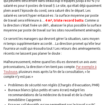
qui peuvent descendre dans beaucoup d’équipes jusqu’à 60 % (10
salarié·es pour 6 postes de travail !). Le site, qui était déjà quasiment
plein avant l’épisode du covid, sera saturé dès le départ. Les
salarié·es seront hyper entassé·es : la surface moyenne par poste
de travail sera inférieure à…
4 m², triste record battu
. Comme si
la direction s’était fixée un défi , abaisser le plus possible la surface
moyenne par poste de travail sur les sites nouvellement aménagés.
Ce seront les managers qui devront gérer la situation, sans moyen
ni temps supplémentaire accordé…La direction promet qu’elle leur
fournira un outil qui résoudra tout ! Les retours des aménagements
récents ne laissent pas planer le doute :
Malheureusement, même quand les élu·es donnent un avis avec
préconisations, la direction n’en tient pas compte.
Par exemple à
Toulouse
, plusieurs mois après la fin de la consultation, « le
compte n’y est pas »
Problèmes de sécurité non réglés (Chargés d’évacuation, PMR)
Bureaux blancs (plus petits et sans écran) malgré les
recommandations de la médecine du travail et de la charte
immobilière Capgemini
Espaces collaboratifs qui ne permettent pas le travail sur PC