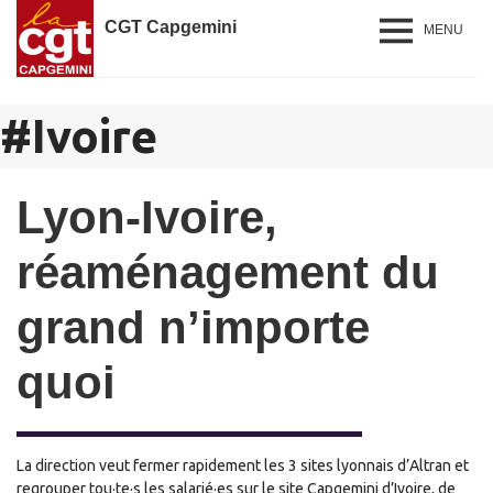
CGT Capgemini
MENU
#
Ivoire
Lyon-Ivoire,
réaménagement du
grand n’importe
quoi
La direction veut fermer rapidement les 3 sites lyonnais d’Altran et
regrouper tou·te·s les salarié·es sur le site Capgemini d’Ivoire, de