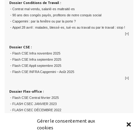
Dossier Conditions de Travail :
- Contrat mal vendu, salarié·es maltraité·es
- 90 ans des congés payés, profitons de notre conquis social
- Capgemini : par la fenêtre ou par la porte ?
- Appel 28 avril : malades, blessé·es, tué·es au travail ou par le travail : stop !
[+]
Dossier CSE :
- Flash CSE Infra novembre 2025
- Flash CSE Infra septembre 2025
- Flash CSE Appli septembre 2025
- Flash CSE INFRA Capgemini – Août 2025
[+]
Dossier Flex-office :
- Flash CSE Central février 2025
- FLASH CSEC JANVIER 2023
- FLASH CSEC DÉCEMBRE 2022
- FLASH CSE ER & D OCTOBRE 2022
Gérer le consentement aux
[+]
cookies
Dossier Information du personnel :