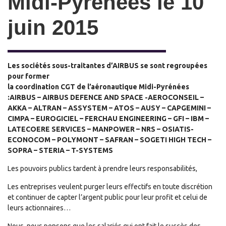
Midi-Pyrénées le 10
juin 2015
Les sociétés sous-traitantes d’AIRBUS se sont regroupées
pour former
la coordination CGT de l’aéronautique Midi-Pyrénées
:AIRBUS – AIRBUS DEFENCE AND SPACE -AEROCONSEIL –
AKKA – ALTRAN – ASSYSTEM – ATOS – AUSY – CAPGEMINI –
CIMPA – EUROGICIEL – FERCHAU ENGINEERING – GFI – IBM –
LATECOERE SERVICES – MANPOWER – NRS – OSIATIS-
ECONOCOM – POLYMONT – SAFRAN – SOGETI HIGH TECH –
SOPRA – STERIA – T-SYSTEMS
Les pouvoirs publics tardent à prendre leurs responsabilités,
Les entreprises veulent purger leurs effectifs en toute discrétion
et continuer de capter l’argent public pour leur profit et celui de
leurs actionnaires…
Nous, nous pensons que les salariés qui ont fait le succès des