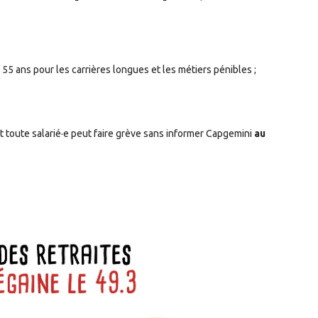
t 55 ans pour les carrières longues et les métiers pénibles ;
t toute salarié
·e
peut faire grève sans informer Capgemini
au