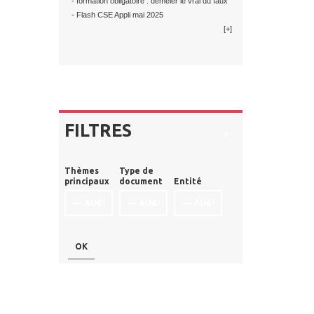
- formation obligatoire : démêler le vrai du faux
- Flash CSE Appli mai 2025
[+]
FILTRES
x
Thèmes
Type de
principaux
document
Entité