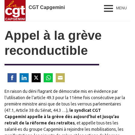
CGT Capgemini
MENU
Appel à la grève
reconductible
Share
Share
Share
Share
Share
En raison du déni flagrant de démocratie mis en évidence par
on
on
on
on
on
l’utilisation de l’article 49.3 pour la 11ème fois consécutive par la
Facebook
LinkedIn
Twitter
WhatsApp
Email
première ministre ainsi que de tous les verrous parlementaires
(47.1, Article 38 du Sénat, 44.3 …),
le syndicat CGT
Capgemini appelle à la grève dès aujourd’hui et jusqu’au
retrait de la réforme des retraites
, et appelle tous·tes les
salarié·es du groupe Capgemini à rejoindre les mobilisations, les