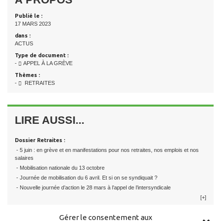
Publié le :
17 MARS 2023
dans :
ACTUS
Type de document :
-
APPEL À LA GRÈVE
Thèmes :
-
RETRAITES
LIRE AUSSI...
Dossier Retraites :
- 5 juin : en grève et en manifestations pour nos retraites, nos emplois et nos
salaires
- Mobilisation nationale du 13 octobre
- Journée de mobilisation du 6 avril. Et si on se syndiquait ?
- Nouvelle journée d’action le 28 mars à l’appel de l’intersyndicale
[+]
Gérer le consentement aux