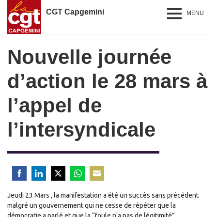
CGT Capgemini
MENU
Nouvelle journée
d’action le 28 mars à
l’appel de
l’intersyndicale
Share
Share
Share
Share
Share
Jeudi 23 Mars , la manifestation a été un succès sans précédent
on
on
on
on
on
malgré un gouvernement qui ne cesse de répéter que la
Facebook
LinkedIn
Twitter
WhatsApp
Email
démocratie a parlé et que la “foule n’a pas de légitimité”.