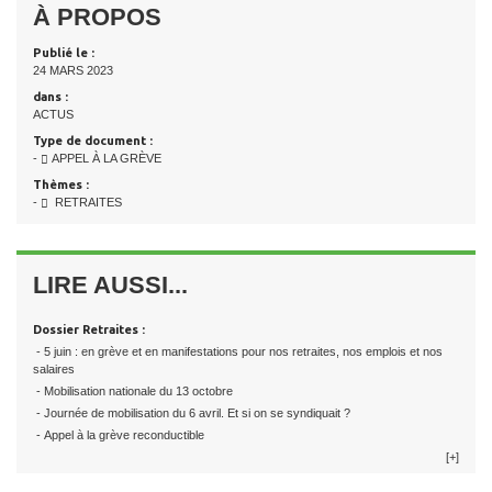
À PROPOS
Publié le :
24 MARS 2023
dans :
ACTUS
Type de document :
-
APPEL À LA GRÈVE
Thèmes :
-
RETRAITES
LIRE AUSSI...
Dossier Retraites :
- 5 juin : en grève et en manifestations pour nos retraites, nos emplois et nos
salaires
- Mobilisation nationale du 13 octobre
- Journée de mobilisation du 6 avril. Et si on se syndiquait ?
- Appel à la grève reconductible
[+]