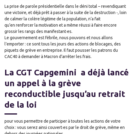
La prise de parole présidentielle dans le déni total – revendiquant
une victoire, et déjà prêt à passer à la suite de la destruction -, l
oin
de calmer la colère légitime
de la population,
n
‘a fai
t
qu
‘en
renforcer la motivation et
a
même
réussi à
fai
re encore
grossir les rangs des manifestant·es.
Le gouvernement est fébrile, nous pouvons
et nous allons
l’emporter : ce sont tous les jours des actions de blocages, des
piquets de grève en entreprise.
Il faut pousser les patrons du
CAC40 à demander à Macron d’arrêter les frais.
La CGT Capgemini a déjà lancé
un appel à la grève
reconductible jusqu’au retrait
de la loi
pour
vous permettre de participer à toutes les actions de votre
choix : vous serez ainsi couvert
·
e
s
par le droit de grève
, même en
dehors des journées nationales
.