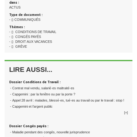
dans :
ACTUS
Type de document :
-
COMMUNIQUÉS
Thèmes :
-
CONDITIONS DE TRAVAIL
-
CONGÉS PAYÉS
-
DROIT AUX VACANCES
-
GRÈVE
LIRE AUSSI...
Dossier Conditions de Travail :
- Contrat mal vendu, salarié·es maltraité·es
- Capgemini : par la fenêtre ou par la porte ?
- Appel 28 avril : malades, blessé·es, tué·es au travail ou par le travail : stop !
- Capgemini et l’argent public
[+]
Dossier Congés payés :
- Maladie pendant des congés, nouvelle jurisprudence