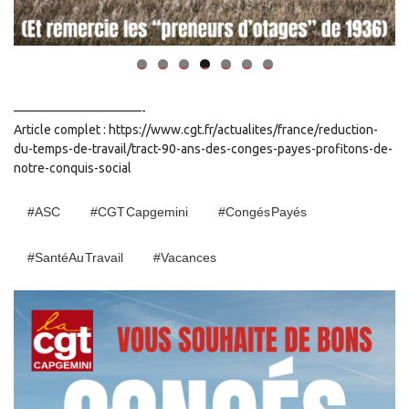
——————————-
Article complet : https://www.cgt.fr/actualites/france/reduction-
du-temps-de-travail/tract-90-ans-des-conges-payes-profitons-de-
notre-conquis-social
#ASC
#CGT Capgemini
#Congés Payés
#Santé Au Travail
#Vacances