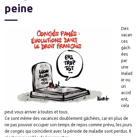
peine
Des
vacan
ces
gâch
ées
par
une
malad
ie ou
un
accid
ent,
cela
peut vous arriver à toutes et tous.
Ce sont même des vacances doublement gâchées, car en plus de
ne pas pouvoir occuper son temps de repos comme prévu, les jours
de congés qui coïncident avec la période de maladie sont perdus
.
I
l