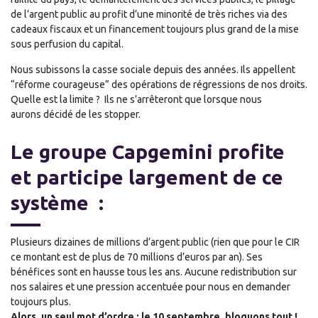
de l’argent public au profit d’une
minorité de très riches
via des
cadeaux fiscaux et un financement toujours plus grand de la mise
sous perfusion du capital
.
Nous subissons la casse sociale depuis des années.
I
ls appellent
“réforme courageuse” des opérations de régressions de nos droits.
Quelle est la limite ? Ils ne s’arrêteront que l
orsque
nous
aurons
décid
é
de les
stopp
er.
Le groupe Capgemini profite
et participe largement de ce
système :
Plusieurs dizaines de millions d’argent public (rien que pour le CIR
ce montant est de plus de 70 millions d’euros par an).
Ses
bénéfices sont en hausse tous les ans.
Aucune redistribution sur
nos salaires et une pression accentuée pour nous en demander
toujours plus.
Alors, un seul mot d’ordre : le 10 septembre, bloquons tout !