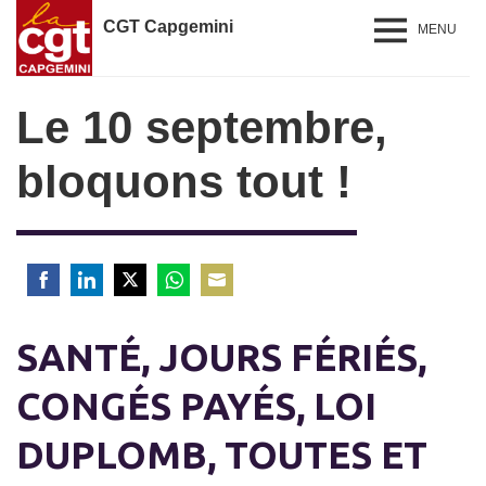
CGT Capgemini
MENU
Le 10 septembre,
bloquons tout !
Share
Share
Share
Share
Share
on
on
on
on
on
SANTÉ, JOURS FÉRIÉS,
Facebook
LinkedIn
Twitter
WhatsApp
Email
CONGÉS PAYÉ
S
, LOI
DUPLO
MB
, TOUTES ET