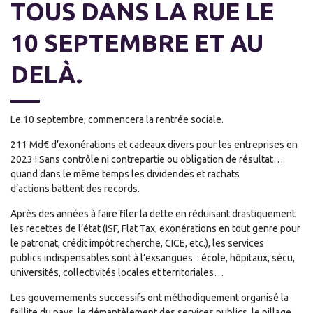
TOUS DANS LA RUE LE
10 SEPTEMBRE ET A
U
DELÀ
.
Le 10 septembre, commencera la rentrée social
e.
211 M
d
€ d’exonérations
et cadeaux
divers
pour les entreprises en
2023
! Sans
contr
ô
l
e
ni
contrepartie ou obligation de résultat…
quand dans le même temps les dividendes
et rachats
d’actions
battent des records.
Après des années à faire filer la dette en réduisant drastiquement
les recettes de l’état (ISF, Flat Tax, exonérations en tout genre pour
le patronat, crédit impôt recherche, CICE, etc.), les services
public
s
indispensables sont à l’
exsangues
:
école, hôpitaux, sécu,
universités, collectivités locales et territoriales…
Les gouvernements successifs ont méthodiquement organisé la
faillite du pays, le démantèlement des services publics, le pillage