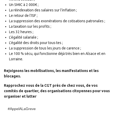
Un SMIC à 2 000€ ;
La réindexation des salaires sur l’inflation ;
Le retour de l’ISF ;
La suppression des exonérations de cotisations patronales ;
La taxation sur les profits ;
Les 32 heures ;
L’égalité salariale ;
L’égalité des droits
pour tous
·
tes
;
La suppression de tous les jours de carence
;
Le 100 % s
é
cu
, qui fonctionne déjà très bien en Alsace et en
Lorraine.
Rejoignons les mobilisations, les manifestations et les
blocages.
Rapprochez vous de la CGT près de chez vous,
de
vos
comités de quartier, des orga
nisations
citoyennes pour vous
organiser et lutter
#AppelALaGreve