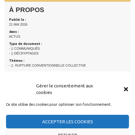
À PROPOS
Publié le :
21 MAI 2026
dans :
ACTUS
Type de document :
-
COMMUNIQUÉS
-
DÉCRYPTAGES
Thèmes :
-
RUPTURE CONVENTIONNELLE COLLECTIVE
Gérer le consentement aux
LIRE AUSSI...
cookies
Dossier Rupture Conventionnelle Collective :
Ce site utilise des cookies pour optimiser son fonctionnement.
- RCC, toutes les mauvaises idées
- Capgemini : par la fenêtre ou par la porte ?
- Journal de la RCC – Episode 2 – Les catégories d’emploi
ACCEPTER LES COOKIES
- Journal de la RCC – Episode 1- Négocier pour négocier
[+]