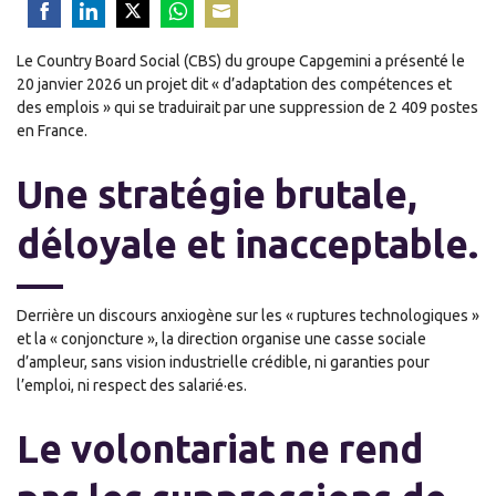
Share
Share
Share
Share
Share
Le Country Board Social (CBS) du groupe Capgemini a présenté le
on
on
on
on
on
20 janvier 2026 un projet dit « d’adaptation des compétences et
Facebook
LinkedIn
Twitter
WhatsApp
Email
des emplois » qui se traduirait par une suppression de 2 409 postes
en France.
Une stratégie brutale,
déloyale et inacceptable.
Derrière un discours anxiogène sur les « ruptures technologiques »
et la « conjoncture », la direction organise une casse sociale
d’ampleur, sans vision industrielle crédible, ni garanties pour
l’emploi, ni respect des salarié·es.
Le volontariat ne rend