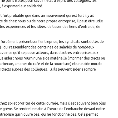
e pas s’isoler, pour savoir l’état d’esprit des collègues, les
, à exprimer leur solidarité.
st fort probable que dans un mouvement qui est fort il y ait
é de chez nous ou de notre propre entreprise, il peut être utile
les expériences et les idées, de tisser des liens d’entraide, de
 forcément présent sur l’entreprise, les syndicats sont dotés de
e) , qui rassemblent des centaines de salariés de nombreux
voir ce qu’il se passe ailleurs, dans d’autres entreprises aux
us aider : nous fournir une aide matérielle (imprimer des tracts ou
arbecue, amener du café et de la nourriture) et une aide morale
es tracts auprès des collègues…). Ils peuvent aider a rompre
chez soi et profiter de cette journée, mais il est souvent bien plus
re grève. Se rendre le matin à l’heure de l’embauche devant notre
entreprise qui n’ouvre pas, qui ne fonctionne pas. Cela permet