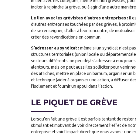
le lien avec les collègues, même les non grévistes, pour n
inciter à rejoindre la grève, ou à agir d’une autre manière
Le lien avec les grévistes d’autres entreprises :
Il e
d’autres entreprises touchées par des grèves, à proximit
de se renseigner, d’aller à leur rencontre, de mutualiser 
créer des revendications en commun.
S’adresser au syndicat :
même si un syndicat n’est pas
structures territoriales (union locale ou départemental
secteurs différents, on peu déjà s’adresser à eux pour sa
alentours, mais on peut aussi les solliciter pour venir no
des affiches, mettre en place un barnum, organiser un b
et technique (aider à organiser une action, a diffuser d
l’isolement et fournir un appui dans l’action.
LE PIQUET DE GRÈVE
Lorsqu’on fait une grève il est parfois tentant de rester 
stimulant et motivant de voir directement l’effet de not
entreprise et voir l’impact direct que nous avons : une 