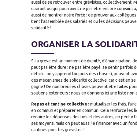
aussi de se retrouver entre grévistes, collectivement. M
courant ou qui pourraient ne pas être encore convaincu, 
aussi de montrer notre force : de prouver aux collègue
tient l’assemblée des salariés et ou les décisions peuven
solidarité !
ORGANISER LA SOLIDARI
Si la grève est un moment de dignité, d’émancipation, de 
peut pas être dure : ne pas être payé, se sentir parfois 
défaite, on y apprend toujours des choses), peuvent avoi
des mécanismes de solidarité collective, car c’est en se 
gagne ! De nombreuses choses peuvent être faites pour o
soutiens extérieurs : nous en donnons ici une liste non 
Repas et cantine collective :
mutualiser les frais, fai
en commun et préparer en commun. Cela renforce les liens
réduire les dépenses des uns et des autres, on peut y fai
ses moyens, mais on peut aussi le financer avec un fond
cantines pour les grévistes !