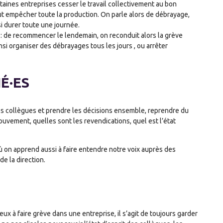
ines entreprises cesser le travail collectivement au bon
t empêcher toute la production. On parle alors de débrayage,
i durer toute une journée.
 : de recommencer le lendemain, on reconduit alors la grève
nsi organiser des débrayages tous les jours , ou arrêter
É·ES
les collègues et prendre les décisions ensemble, reprendre du
ouvement, quelles sont les revendications, quel est l’état
où on apprend aussi à faire entendre notre voix auprès des
de la direction.
x à faire grève dans une entreprise, il s’agit de toujours garder