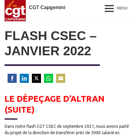
CGT Capgemini
MENU
FLASH CSEC –
JANVIER 2022
Share
Share
Share
Share
Share
on
on
on
on
on
LE DÉPEÇAGE D’ALTRAN
Facebook
LinkedIn
Twitter
WhatsApp
Email
(SUITE)
Dans notre flash CGT CSEC de septembre 2021, nous avions parlé
du projet de la direction de transférer près de 3000 salarié·es